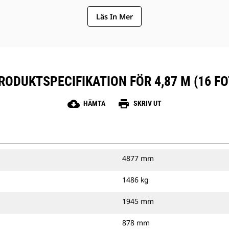
Läs In Mer
RODUKTSPECIFIKATION FÖR 4,87 M (16 FO
cloud_download
print
HÄMTA
SKRIV UT
4877 mm
1486 kg
1945 mm
878 mm