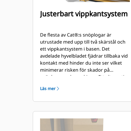
Justerbart vippkantsystem
De flesta av Cat®:s snöplogar är
utrustade med upp till två skärstål och
ett vippkantsystem i basen. Det
avdelade hyvelbladet fjädrar tillbaka vid
kontakt med hinder du inte ser vilket
minimerar risken för skador på
snöplogen och maskinen. Ett alternativ
med gummiskärstål utan vipputlösning
Läs mer
finns tillgängligt i storlekarna 2,6m
(8fot), 3,2m (10fot) och 3,8m (12fot) som
passar alla modeller som använder ett
redskapsfäste för slirstyrd lastare.