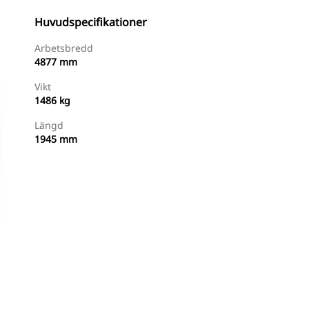
Huvudspecifikationer
Arbetsbredd
4877 mm
Vikt
1486 kg
Längd
1945 mm
Handla Nu
Begär En Offert