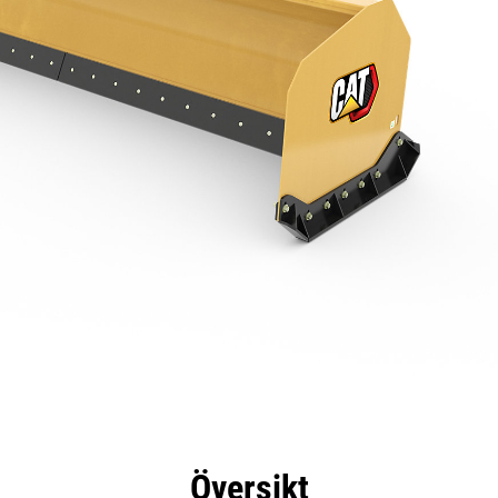
delar
Specifikationer
Verktyg
Rundtur
Översikt