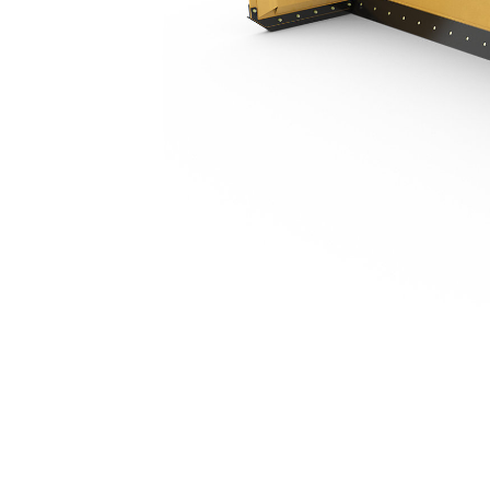
4,87 M (16 Fot)
För
Ändra modell