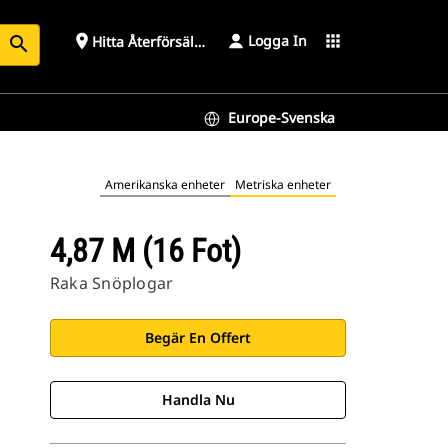
Logga In
place
apps
Hitta Återförsäljare
search
Europe-Svenska
Amerikanska enheter
Metriska enheter
4,87 M (16 Fot)
Raka Snöplogar
Begär En Offert
Handla Nu