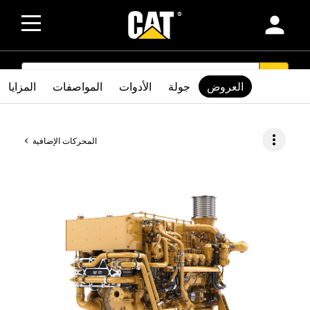
person
SEARCH
search
العروض
جولة
الأدوات
المواصفات
المزايا
more_vert
المحركات الإضافية