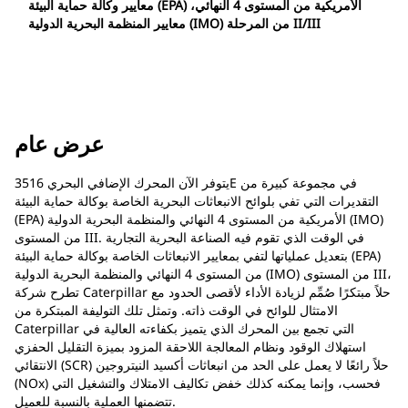
معايير وكالة حماية البيئة (EPA) الأمريكية من المستوى 4 النهائي،
معايير المنظمة البحرية الدولية (IMO) من المرحلة II‏/III
عرض عام
يتوفر الآن المحرك الإضافي البحري 3516E في مجموعة كبيرة من
التقديرات التي تفي بلوائح الانبعاثات البحرية الخاصة بوكالة حماية البيئة
(EPA) الأمريكية من المستوى 4 النهائي والمنظمة البحرية الدولية (IMO)
من المستوى III. في الوقت الذي تقوم فيه الصناعة البحرية التجارية
بتعديل عملياتها لتفي بمعايير الانبعاثات الخاصة بوكالة حماية البيئة (EPA)
من المستوى 4 النهائي والمنظمة البحرية الدولية (IMO) من المستوى III،
تطرح شركة Caterpillar حلاً مبتكرًا صُمِّم لزيادة الأداء لأقصى الحدود مع
الامتثال للوائح في الوقت ذاته. وتمثل تلك التوليفة المبتكرة من
Caterpillar التي تجمع بين المحرك الذي يتميز بكفاءته العالية في
استهلاك الوقود ونظام المعالجة اللاحقة المزود بميزة التقليل الحفزي
الانتقائي (SCR) حلاً رائعًا لا يعمل على الحد من انبعاثات أكسيد النيتروجين
(NOx) فحسب، وإنما يمكنه كذلك خفض تكاليف الامتلاك والتشغيل التي
تتضمنها العملية بالنسبة للعميل.