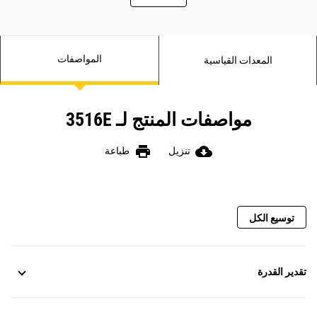
المواصفات
المعدات القياسية
مواصفات المنتج لـ 3516E
print
cloud_download
تنزيل
طباعة
توسيع الكل
تقدير القدرة