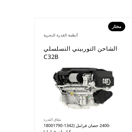
مختار
أنظمة القدرة البحرية
الشاحن التوربيني التسلسلي
C32B
نطاق القدرة
1800‏-2400 حصان فرامل (1342-1790
كيلووات فرامل)