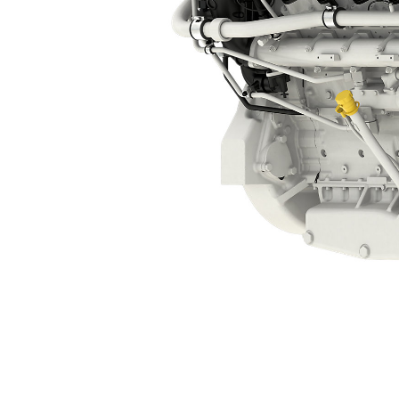
الشاحن التوربيني التسلسلي C32B
مزايا
تغيير الموديل