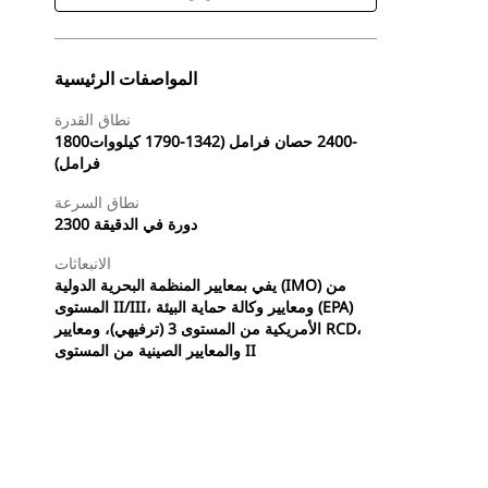
المواصفات الرئيسية
نطاق القدرة
1800‏-2400 حصان فرامل (1342-1790 كيلووات
فرامل)
نطاق السرعة
2300 دورة في الدقيقة
الانبعاثات
يفي بمعايير المنظمة البحرية الدولية (IMO) من
المستوى II/III، ومعايير وكالة حماية البيئة (EPA)
الأمريكية من المستوى 3 (ترفيهي)، ومعايير RCD،
والمعايير الصينية من المستوى II
طلب عرض أسعار
البحث عن وكيل