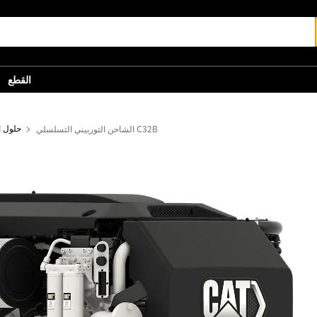
القطع
الشاحن التوربيني التسلسلي C32B
حلول ال