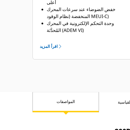
أعلى
خفض الضوضاء عند سرعات المحرك
المنخفضة (نظام الوقود MEUI-C)
وحدة التحكم الإلكترونية في المحرك
المُحدَّثة (ADEM VI)
تُتاح شهادات MCS
تصميم مُحدَّث للمبرد اللاحق بمياه البحر
اقرأ المزيد
والمبادل الحراري
يعمل نظام الهواء المتسلسل المُحسَّن على
تعزيز الأداء وزيادة نطاق عزم الدوران
تتوفر خيارات للخدمة بالجانب الأيسر
والجانب الأيمن
لا حاجة إلى أنودات الزنك (استخدام نظام
ربط السفينة)
المواصفات
قياسية