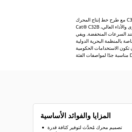
مع طرح خط إنتاج المحرك C32B في الخدمة في عام 2021، تؤكد شركة Caterpillar Marine الآن توفر محرك الدفع البحري
Cat® C32B المُحدَّث بمواصفات القدرة 1825 - 2433 حصان بحري. ومع الزيادة بنسبة 25% في القدرة القصوى والأداء العالي،
ه عند السرعات المنخفضة. ويفي
) من المرحلة II‏/III ومعايير وكالة حماية البيئة (EPA) الأمريكية
ًا أن تكون الاستخدامات الحكومية
المزايا والفوائد الأساسية
تصميم محرك مُحدَّث لتوفير كثافة قدرة