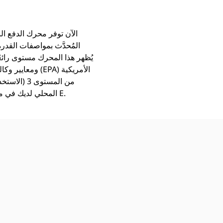
يُظهر هذا المحرك مستوى رائعً
من المستو
مناسبة جدًا لمواصفات الفئة D. يُرجى استشارة وكيل Cat Marine المحلي لديك في ما يتعلق باستخدام مواصفات الفئة E.