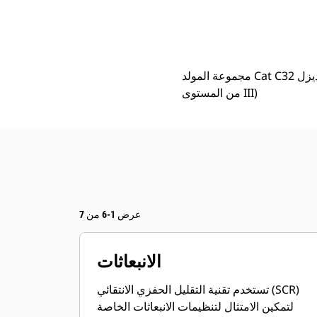
مجموعة المولد C32 تفي بمعايير المنظمة البحرية الدولية (IMO) من المستوى III
مزايا
تغيير الموديل
مجموعة المولد Cat C32 الإضافية/محرك بنظام الدفع الذي يعمل بالكهرباء والديزل (يفي بمعايير المنظمة البحرية الدولية (IMO)
من المستوى III)
عرض 1-6 من 7
الانبعاثات
تستخدم تقنية التقليل الحفزي الانتقائي (SCR)
لتمكين الامتثال لتنظيمات الانبعاثات الخاصة