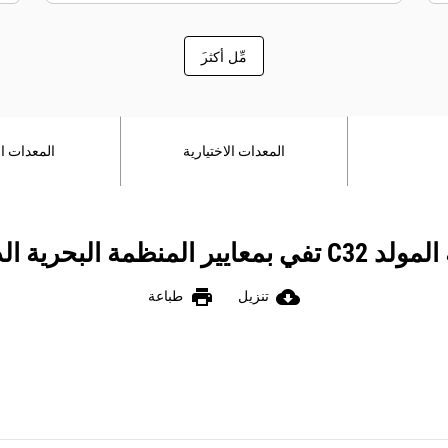
َمِّل أكثر
المعدات الاختيارية
المعدات ال
(IMO) من المستوى III
print
cloud_download
تنزيل
طباعة