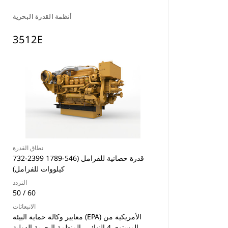
أنظمة القدرة البحرية
3512E
نطاق القدرة
732-2399 قدرة حصانية للفرامل (546-1789
كيلووات للفرامل)
التردد
50 / 60
الانبعاثات
معايير وكالة حماية البيئة (EPA) الأمريكية من
المستوى 4 النهائي، المنظمة البحرية الدولية