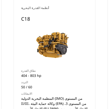
أنظمة القدرة البحرية
C18
نطاق القدرة
404 - 803 hp
التردد
50 / 60
الانبعاثات
المنظمة البحرية الدولية (IMO) من المستوى
II‏/III، وكالة حماية البيئة (EPA) من المستوى 3،
الاتحاد الأوروبي (EU IWW)، الاتحاد الأوروبي من