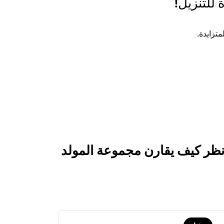
 للتنزيل!
ر كيف يقارن مجموعة المولد C32 تفي بمعايير المنظمة البحرية الدولية (IMO) من المستوى III بالمنتجات