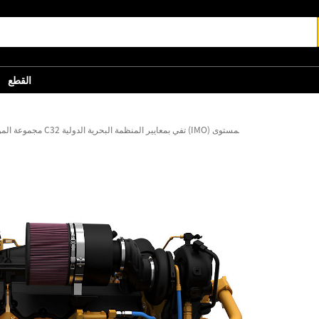
القطع
مجموعة المولد C32 تفي بمعايير المنظمة البحرية الدولية (IMO) من المستوى III