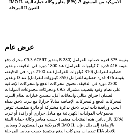
IMO II، معايير وكالة حماية البيئة (EPA) الأمريكية من المستوى 3،
المرحلة II للصين
عرض عام
محرك دفع C9.3 ACERT بتقدير B بقيمة 375 قدرة حصانية للفرامل (280
كيلووات للفرامل) عند 1800 دورة في الدقيقة، وتقدير C بقيمة 416 قدرة
حصانية للفرامل (310 كيلووات للفرامل) عند 2100 دورة في الدقيقة،
وتقدير D بقيمة 476 قدرة حصانية للفرامل (355 كيلووات للفرامل) عند
2300 دورة في الدقيقة. تحتوي محركات الدفع والمحركات الإضافية
ومحركات مجموعات المولدات C9.3 على نظام وقود بقضيب مشترك
لضمان احتراق مثالي وانبعاثات أقل. تتضمن خيارات نظام التبريد
لمحركات الدفع والمحركات الإضافية مبادلاً حراريًا مع تبريد لاحق بمياه
البحر، ورافدة ذات تبريد لاحق بدائرة مشتركة أو دائرة منفصلة. تتوفر
مجموعات المولدات الكهربائية مع مبادل حراري أو رافدة أو تبريد
بالرادياتير. هذه المنتجات معتمدة حسب معايير وكالة حماية البيئة (EPA)
الأمريكية من المستوى 3 ومعايير IMO II. بالإضافة إلى ذلك، فإن
تقديرات محركات الدفع معتمدة حسب معايير المرحلة IIIA للاتحاد