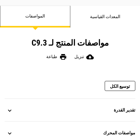
نظام كهربائي بجهد 12 فولت أو 24 فولت
معتمد من جميع اتحادات التصنيف البحري
المواصفات
المعدات القياسية
مواصفات المنتج لـ C9.3
print
cloud_download
تنزيل
طباعة
توسيع الكل
تقدير القدرة
مواصفات المحرك