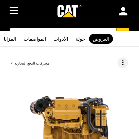
person
SEARCH
search
العروض
جولة
الأدوات
المواصفات
المزايا
more_vert
محركات الدفع التجارية