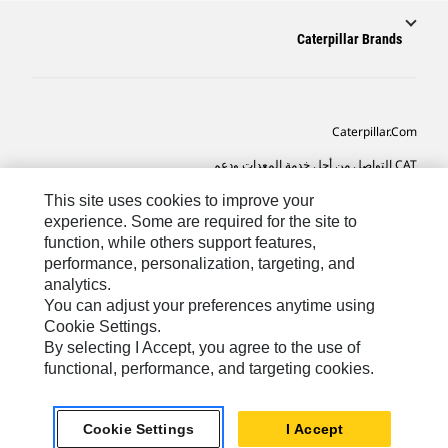
Caterpillar Brands
Caterpillar.com
CAT التواصل من أجل خدمة المعدات ودعم
تفضيلات التسويق الخاصة بي
This site uses cookies to improve your
experience. Some are required for the site to
خريطة الموقع
function, while others support features,
performance, personalization, targeting, and
Cookie Settings
analytics.
قانوني
You can adjust your preferences anytime using
Cookie Settings.
الخصوصية
By selecting I Accept, you agree to the use of
functional, performance, and targeting cookies.
SA-Arabic
© 2026 Caterpillar. كل الحقوق محفوظة
Cookie Settings
I Accept