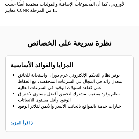
الأوروبي، كما أن المجموعات الإضافية والمولدات معتمدة أيضًا حسب
معايير CCNR من المرحلة II.
نظرة سريعة على الخصائص
المزايا والفوائد الأساسية
يوفر نظام التحكم الإلكتروني عزم دوران واستجابة للخانق
بمعدل رائد في المجال في السرعات المنخفضة، مع الحفاظ
على كفاءة استهلاك الوقود في السرعات العالية
نظام وقود بقضيب مشترك لتحقيق أفضل مستوى لاحتراق
الوقود وأقل مستوى للانبعاثات
خيارات خدمة بالمواقع بالجانب الأيسر والأيمن لفلاتر الوقود
والزيت، بالإضافة إلى موقع لعصا قياس الزيت لسهولة الوصول
إلى مواضع الخدمة
اقرأ المزيد
متوافق مع شاشات Cat®
لوحة عرض متوفرة يتم تركيبها عن بعد مع إمكانية بدء التشغيل
والإيقاف وإجراء تشخيصات المحرك