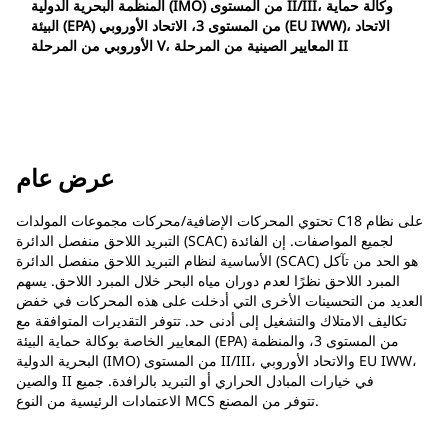
المنظمة البحرية الدولية (IMO) من المستوى II‏/III، وكالة حماية
البيئة (EPA) من المستوى 3، الاتحاد الأوروبي (EU IWW)، الاتحاد
الأوروبي من المرحلة V، المعايير الصينية من المرحلة II
عرض عام
تحتوي المحركات الإضافية/محركات مجموعات المولدات C18 على نظام
التبريد اللاحق منفصل الدائرة (SCAC) لجميع المواصفات. إن الفائدة
الأساسية لنظام التبريد اللاحق منفصل الدائرة (SCAC) هو الحد من تآكل
المبرد اللاحق نظرًا لعدم دوران مياه البحر خلال المبرد اللاحق. يسهم
العديد من التحسينات الأخرى التي أدخلت على هذه المحركات في خفض
تكاليف الامتلاك والتشغيل إلى أدنى حد. تتوفر التقديرات المتوافقة مع
المعايير الخاصة بوكالة حماية البيئة (EPA) من المستوى 3، والمنظمة
البحرية الدولية (IMO) من المستوى II/III، والاتحاد الأوروبي EU IWW،
والصين II في خيارات المبادل الحراري أو التبريد بالرافدة. جميع
الاعتمادات الرئيسية من النوع MCS تتوفر من المصنع.