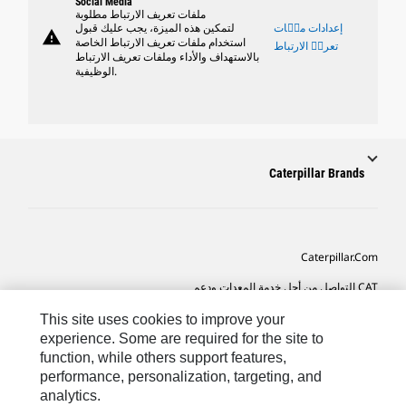
Social Media
ملفات تعريف الارتباط مطلوبة
إعدادات ملٝات
لتمكين هذه الميزة، يجب عليك قبول
warning
استخدام ملفات تعريف الارتباط الخاصة
تعريٝ الارتباط
بالاستهداف والأداء وملفات تعريف الارتباط
الوظيفية.
Caterpillar Brands
Caterpillar.com
CAT التواصل من أجل خدمة المعدات ودعم
تفضيلات التسويق الخاصة بي
This site uses cookies to improve your
experience. Some are required for the site to
خريطة الموقع
function, while others support features,
performance, personalization, targeting, and
Cookie Settings
analytics.