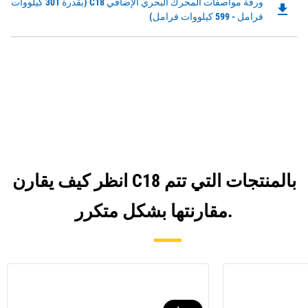
Downloadable
ورقة مواصفات المحرك البحري الإضافي C18 (بقدرة 301 كيلووات
file_download
PDF
فرامل - 599 كيلووات فرامل)
Opens
in
a
New
Tab
انظر كيف يقارن C18 بالمنتجات التي تتم
مقارنتها بشكل متكرر.