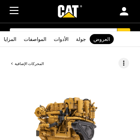
person
SEARCH
search
العروض
جولة
الأدوات
المواصفات
المزايا
more_vert
المحركات الإضافية