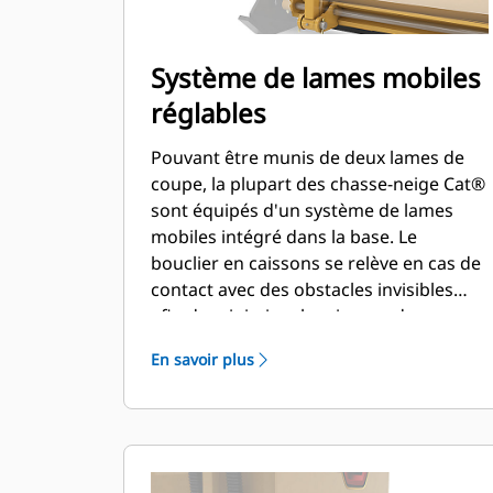
Système de lames mobiles
réglables
Pouvant être munis de deux lames de
coupe, la plupart des chasse-neige Cat®
sont équipés d'un système de lames
mobiles intégré dans la base. Le
bouclier en caissons se relève en cas de
contact avec des obstacles invisibles
afin de minimiser les risques de
détérioration du chasse-neige et de la
En savoir plus
machine. L'option de lame de coupe en
caoutchouc non mobile est disponible
dans les tailles suivantes : 2,6 m (8 ft),
3,2 m (10 ft) et 3,8 m (12 ft), pour tous
les modèles qui utilisent une attache de