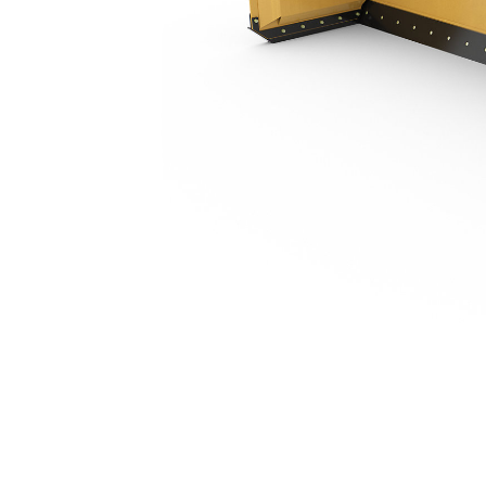
4,26 M (14 Ft)
Ava
Modifier le modèle