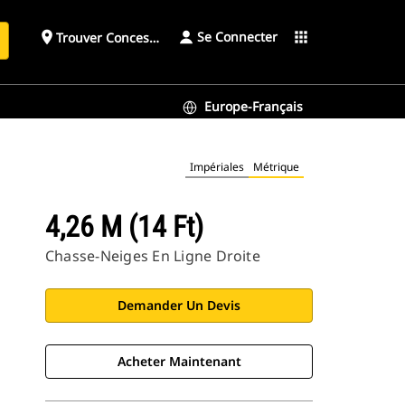
Se Connecter
place
apps
Trouver Concessionnaire
h
Europe-Français
Impériales
Métrique
4,26 M (14 Ft)
Chasse-Neiges En Ligne Droite
Demander Un Devis
Acheter Maintenant