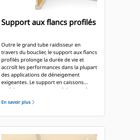
Support aux flancs profilés
Outre le grand tube raidisseur en
travers du bouclier, le support aux flancs
profilés prolonge la durée de vie et
accroît les performances dans la plupart
des applications de déneigement
exigeantes. Le support en caissons
extérieur est conçu pour éviter que la
neige n'adhère au bouclier et pour
En savoir plus
renforcer les sections de poussée
extérieures.