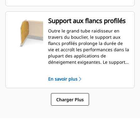
Support aux flancs profilés
Outre le grand tube raidisseur en
travers du bouclier, le support aux
flancs profilés prolonge la durée de
vie et accroît les performances dans la
plupart des applications de
déneigement exigeantes. Le support
en caissons extérieur est conçu pour
éviter que la neige n'adhère au
En savoir plus
bouclier et pour renforcer les sections
de poussée extérieures.
Charger Plus