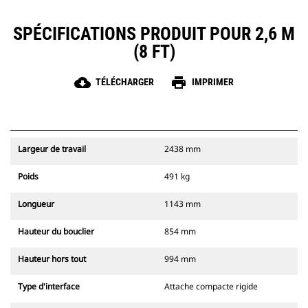
SPÉCIFICATIONS PRODUIT POUR 2,6 M
(8 FT)
cloud_download
print
TÉLÉCHARGER
IMPRIMER
Largeur de travail
2438 mm
Poids
491 kg
Longueur
1143 mm
Hauteur du bouclier
854 mm
Hauteur hors tout
994 mm
Type d'interface
Attache compacte rigide