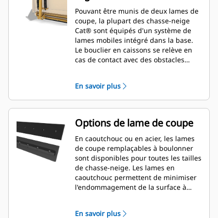
Pouvant être munis de deux lames de
coupe, la plupart des chasse-neige
Cat® sont équipés d'un système de
lames mobiles intégré dans la base.
Le bouclier en caissons se relève en
cas de contact avec des obstacles
invisibles afin de minimiser les
risques de détérioration du chasse-
En savoir plus
neige et de la machine. L'option de
lame de coupe en caoutchouc non
mobile est disponible dans les tailles
suivantes : 2,6 m (8 ft), 3,2 m (10 ft) et
Options de lame de coupe
3,8 m (12 ft), pour tous les modèles
qui utilisent une attache de type
En caoutchouc ou en acier, les lames
chargeur compact rigide.
de coupe remplaçables à boulonner
sont disponibles pour toutes les tailles
de chasse-neige. Les lames en
caoutchouc permettent de minimiser
l'endommagement de la surface à
dégager tandis que les lames en acier
coupent et déblaient la neige et la
En savoir plus
glace dures et compactes.