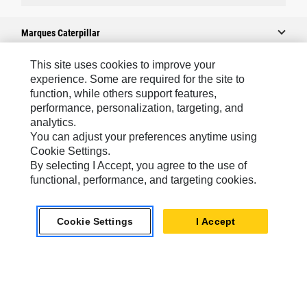
Marques Caterpillar
This site uses cookies to improve your
experience. Some are required for the site to
Caterpillar.com
function, while others support features,
performance, personalization, targeting, and
Contacter Caterpillar
analytics.
Mes Préférences Marketing
You can adjust your preferences anytime using
Cookie Settings.
Plan Du Site
By selecting I Accept, you agree to the use of
Cookie Settings
functional, performance, and targeting cookies.
Légales
Cookie Settings
I Accept
Confidentialité
Europe - Français
© 2026 Caterpillar. Tous droits réservés.