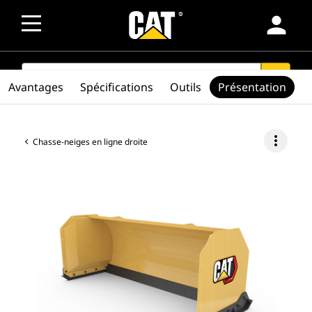
person
SEARCH
search
Avantages
Spécifications
Outils
Présentation
more_vert
Chasse-neiges en ligne droite