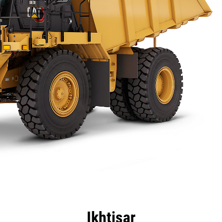
nggulan
Spesifikasi
Peralatan
Tur
Ikhtisar