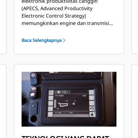
elektronik produktivitas canggih
(APECS, Advanced Productivity
Electronic Control Strategy)
memungkinkan
engine dan transmisi
berkomunikasi pada tingkat tinggi.
Komunikasi
ini memungkinkan alat
Baca Selengkapnya
berat memanfaatkan tenaga dan torsi
yang dihasilkan engine dengan lebih
baik.
• Secara otomatis mengoptimalkan
konsumsi bahan bakar dengan fitur
mode ekonomi adaptif, yang akan
mengurangi penggunaan bahan bakar
tanpa memengaruhi produktivitas dan
dapat diaktifkan dengan satu tombol.
•
Dapatkan peningkatan efisiensi bahan
bakar dengan idle netral otomatis.
•
Mengangkut truk Anda dengan
kecepatan engine yang lebih hemat
bahan bakar dan pemilihan gigi dengan