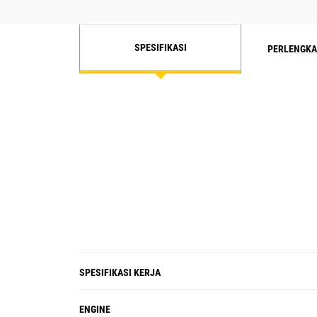
Kursi mewah Cat generasi berikutnya
untuk kenyamanan operator yang lebih
baik.
SPESIFIKASI
PERLENGKA
SPESIFIKASI KERJA
ENGINE