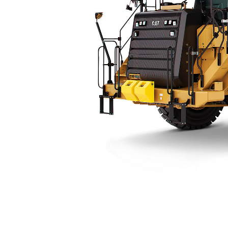
775 (07)
Keu
Ubah Model