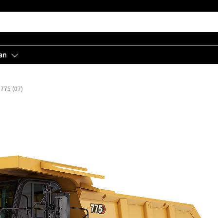
an
775 (07)