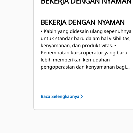
BEKERJA DENGAN NYAMAN
BEKERJA DENGAN NYAMAN
• Kabin yang didesain ulang sepenuhnya
untuk standar baru dalam hal visibilitas,
kenyamanan, dan produktivitas.
•
Penempatan kursi operator yang baru
lebih memberikan kemudahan
pengoperasian dan kenyamanan bagi
operator.
• Peningkatan visibilitas
memberikan pandangan yang lebih luas
ke area kerja dan sekelilingnya.
• Akses
konektivitas dan jaga kerapian dengan
Baca Selengkapnya
lebih banyak area penyimpanan di kabin
berdesain baru.
• Nikmati pemindahan
gigi kualitas otomotif yang mudah
dengan kontrol transmisi baru.
•
Kontrol temperatur kabin otomatis.
•