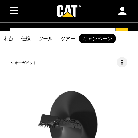
person
SEARCH
search
利点
仕様
ツール
ツアー
キャンペーン
more_vert
オーガビット