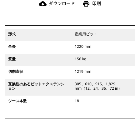
ダウンロード
印刷
cloud_download
print
形式
産業用ビット
全長
1220 mm
質量
156 kg
切削直径
1219 mm
互換性のあるビットエクステンシ
305、610、915、1,829
ョン
mm（12、24、36、72 in）
ツース本数
18