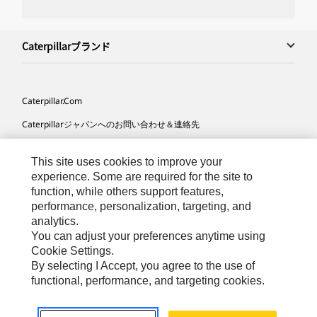
Caterpillarブランド
Caterpillar.com
Caterpillarジャパンへのお問い合わせ＆連絡先
マイマーケティング情報配信設定
This site uses cookies to improve your
サイト･マップ
experience. Some are required for the site to
function, while others support features,
Cookie Settings
performance, personalization, targeting, and
法的事項
analytics.
You can adjust your preferences anytime using
プライバシー
Cookie Settings.
By selecting I Accept, you agree to the use of
functional, performance, and targeting cookies.
Asia-
Caterpillar © 2026. All Rights Reserved. （無断複写･転
Japanese
載を禁じます）