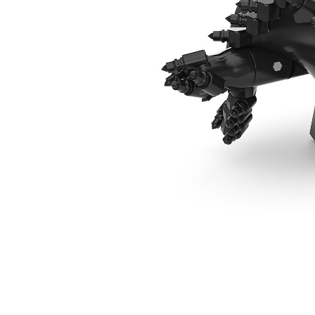
457 Mm（18 In）ロックドリルビット
利
モデルを変更