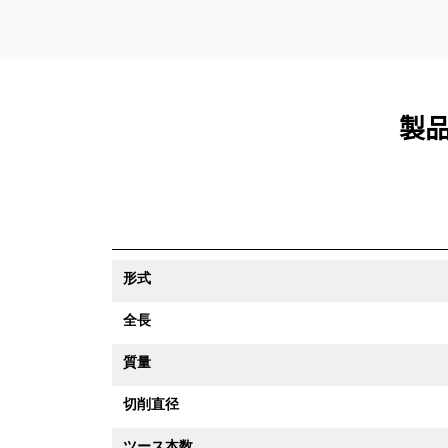
製品
形式
全長
質量
切削直径
ツース本数