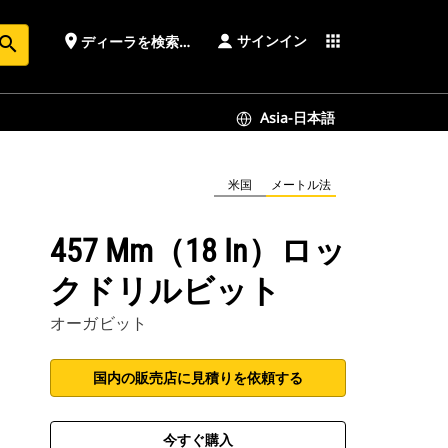
サインイン
place
apps
ディーラを検索する
earch
Asia-日本語
米国
メートル法
457 Mm（18 In）ロッ
クドリルビット
オーガビット
国内の販売店に見積りを依頼する
今すぐ購入