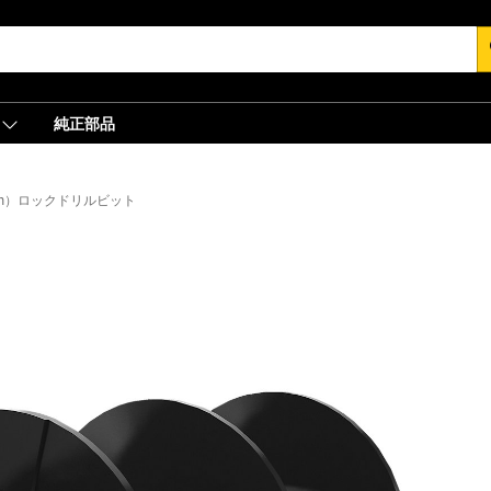
s
純正部品
8 in）ロックドリルビット