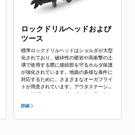
ロックドリルヘッドおよび
ツース
標準ロックドリルヘッドはショルダが大型
化されており、破砕性の硬岩や高衝撃の土
壌で使用する際に接続部を守るホルダ保護
が強化されています。地面の多様な条件に
対応するために、さまざまなオーガフライ
トが用意されています。アウタステーショ
ンにはゲージツースが、インナステーショ
ンにはフラットおよびチゼルツースが使用
詳細
されています。フライトには表面硬化処理
されたものとカーバイド製のものがあり、
摩耗性の土壌および圧縮された岩石に対応
できます。