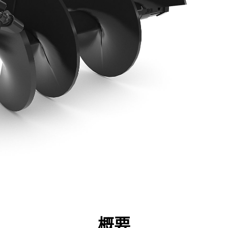
点
仕様
ツール
ツアー
キャンペーン
概要