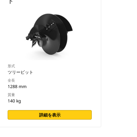
ト
形式
ツリービット
全長
1288 mm
質量
140 kg
詳細を表示