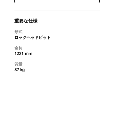
重要な仕様
形式
ロックヘッドビット
全長
1221 mm
質量
87 kg
今すぐ購入
国内の販売店に見積りを依頼する