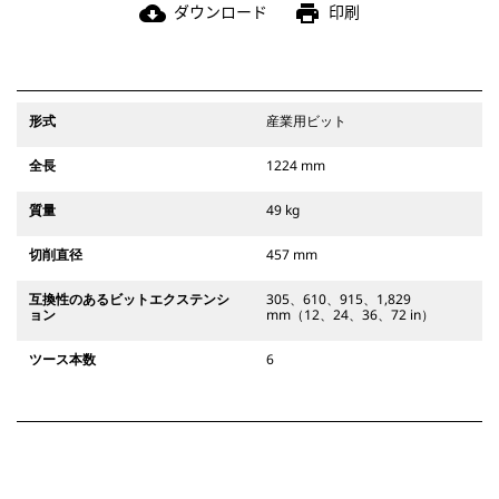
ダウンロード
印刷
cloud_download
print
形式
産業用ビット
全長
1224 mm
質量
49 kg
切削直径
457 mm
互換性のあるビットエクステンシ
305、610、915、1,829
ョン
mm（12、24、36、72 in）
ツース本数
6