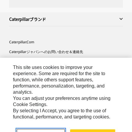
Caterpillarブランド
Caterpillar.com
Caterpillarジャパンへのお問い合わせ＆連絡先
マイマーケティング情報配信設定
This site uses cookies to improve your
サイト･マップ
experience. Some are required for the site to
function, while others support features,
Cookie Settings
performance, personalization, targeting, and
法的事項
analytics.
You can adjust your preferences anytime using
プライバシー
Cookie Settings.
By selecting I Accept, you agree to the use of
functional, performance, and targeting cookies.
Asia-
Caterpillar © 2026. All Rights Reserved. （無断複写･転
Japanese
載を禁じます）