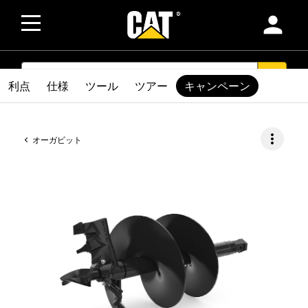
person
SEARCH
search
利点
仕様
ツール
ツアー
キャンペーン
more_vert
オーガビット