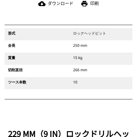
ダウンロード
印刷
cloud_download
print
形式
ロックヘッドビット
全長
250 mm
質量
15 kg
切削直径
266 mm
ツース本数
10
229 MM（9 IN）ロックドリルヘッ