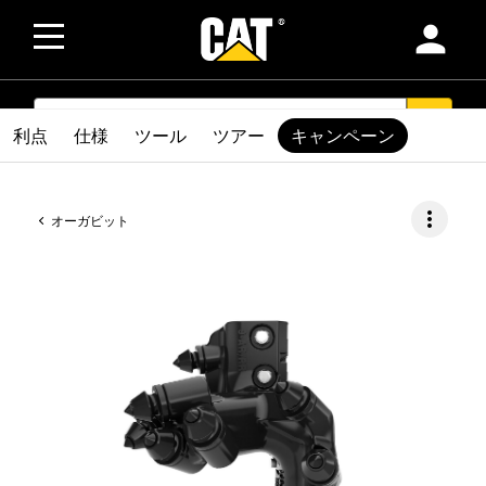
person
SEARCH
search
利点
仕様
ツール
ツアー
キャンペーン
more_vert
オーガビット