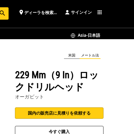
サインイン
place
apps
ディーラを検索する
earch
Asia-日本語
米国
メートル法
229 Mm（9 In）ロッ
クドリルヘッド
オーガビット
国内の販売店に見積りを依頼する
今すぐ購入