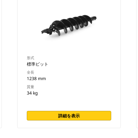
形式
標準ビット
全長
1238 mm
質量
34 kg
詳細を表示