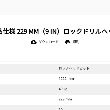
仕様 229 MM（9 IN）ロックドリル
ダウンロード
印刷
cloud_download
print
ロックヘッドビット
1222 mm
49 kg
229 mm
10