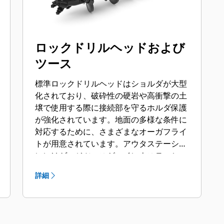
ロックドリルヘッドおよび
ツース
標準ロックドリルヘッドはショルダが大型
化されており、破砕性の硬岩や高衝撃の土
壌で使用する際に接続部を守るホルダ保護
が強化されています。地面の多様な条件に
対応するために、さまざまなオーガフライ
トが用意されています。アウタステーショ
ンにはゲージツースが、インナステーショ
ンにはフラットおよびチゼルツースが使用
詳細
されています。フライトには表面硬化処理
されたものとカーバイド製のものがあり、
摩耗性の土壌および圧縮された岩石に対応
できます。