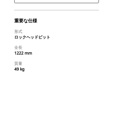
重要な仕様
形式
ロックヘッドビット
全長
1222 mm
質量
49 kg
今すぐ購入
国内の販売店に見積りを依頼する