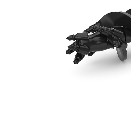
229 Mm（9 In）ロックドリルヘッド
利
モデルを変更