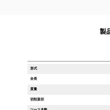
製品
形式
全長
質量
切削直径
ツース本数