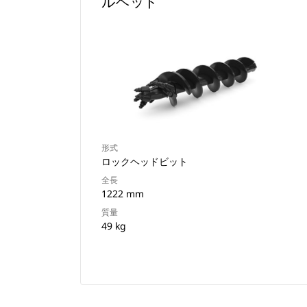
ルヘッド
形式
ロックヘッドビット
全長
1222 mm
質量
49 kg