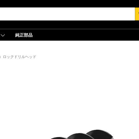
s
純正部品
 in）ロックドリルヘッド