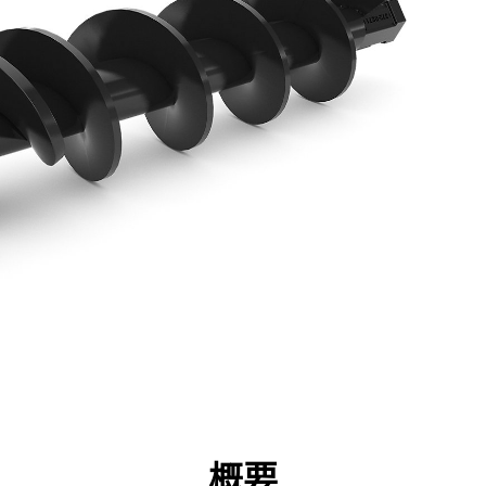
点
仕様
ツール
ツアー
キャンペーン
概要