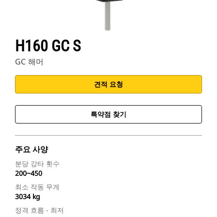
H160 GC S
GC 해머
견적 요청
특약점 찾기
주요 사양
분당 강타 횟수
200~450
최소 작동 무게
3034 kg
정격 흐름 - 최저