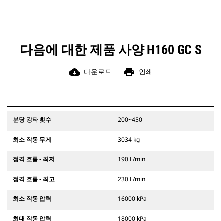
다음에 대한 제품 사양 H160 GC S
cloud_download
print
다운로드
인쇄
분당 강타 횟수
200~450
최소 작동 무게
3034 kg
정격 흐름 - 최저
190 L/min
정격 흐름 - 최고
230 L/min
최소 작동 압력
16000 kPa
최대 작동 압력
18000 kPa