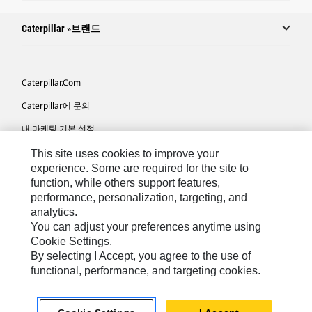
Caterpillar »브랜드
Caterpillar.com
Caterpillar에 문의
내 마케팅 기본 설정
사이트 맵
This site uses cookies to improve your
experience. Some are required for the site to
Cookie Settings
function, while others support features,
performance, personalization, targeting, and
법적 고지
analytics.
개인정보취급방침
You can adjust your preferences anytime using
Cookie Settings.
위치정보 이용약관
By selecting I Accept, you agree to the use of
functional, performance, and targeting cookies.
KR - Korean
© 2026 Caterpillar. 판권 소유