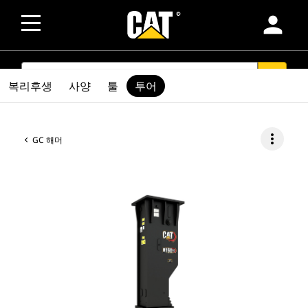
person
SEARCH
search
복리후생
사양
툴
투어
more_vert
GC 해머