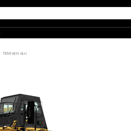
품
785D 베어 섀시