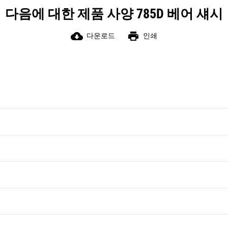
다음에 대한 제품 사양 785D 베어 섀시
cloud_download
print
다운로드
인쇄