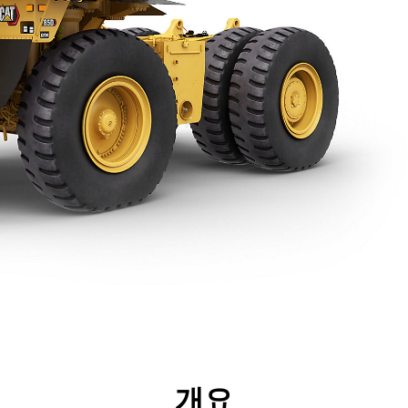
리후생
사양
툴
투어
개요