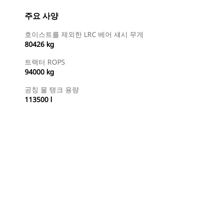
주요 사양
호이스트를 제외한 LRC 베어 섀시 무게
80426 kg
트랙터 ROPS
94000 kg
공칭 물 탱크 용량
113500 l
특약점 찾기
견적 요청