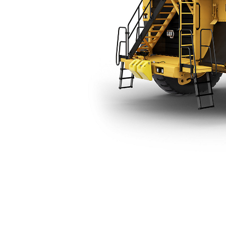
785D 베어 섀시
복
모델 변경