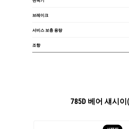
변속기
브레이크
서비스 보충 용량
조향
785D 베어 섀시