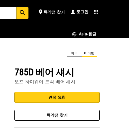
로그인
place
apps
특약점 찾기
search
Asia-한글
미국
미터법
785D 베어 섀시
오프 하이웨이 트럭 베어 섀시
견적 요청
특약점 찾기