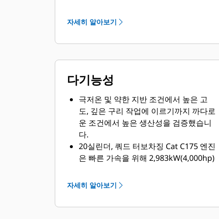
통합 ROPS 구조는 메인 프레임에 탄력
적으로 장착되어 진동 및 소음을 줄입니
자세히 알아보기
다.
전방 범퍼에 로크아웃/태그아웃 상자가
장착되어 있으며, 여기에 엔진 로크아웃
스위치, 배터리 로크아웃, 시동장치 로크
다기능성
아웃, 변속기 로크아웃이 포함되어 있습
니다.
극저온 및 약한 지반 조건에서 높은 고
표준 Cat MineStar™ Detect 물체 감지
도, 깊은 구리 작업에 이르기까지 까다로
시스템은 레이더 및 카메라 시스템을 결
운 조건에서 높은 생산성을 검증했습니
합하여 주변의 위험 상황을 운전자에게
다.
경고합니다.
20실린더, 쿼드 터보차징 Cat C175 엔진
선택사양인 Driver Safety System은 운
은 빠른 가속을 위해 2,983kW(4,000hp)
전자의 피로 또는 집중력 결여가 감지되
출력을 제공하며, 많은 석탄 및 철광석
면 경고해줍니다.
작업에서 볼 수 있는 평지 운반과 같이
자세히 알아보기
최고의 출력이 필요하지 않은 작업에서
는 2647kW(3,550hp)의 설정을 제공합
니다.