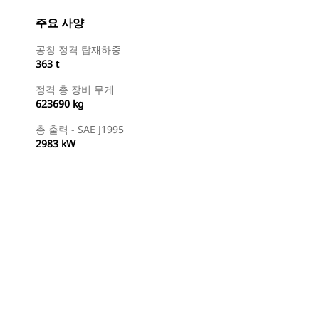
주요 사양
공칭 정격 탑재하중
363 t
정격 총 장비 무게
623690 kg
총 출력 - SAE J1995
2983 kW
특약점 찾기
견적 요청