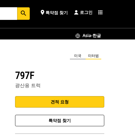
로그인
place
apps
특약점 찾기
search
Asia-한글
미국
미터법
797F
광산용 트럭
견적 요청
특약점 찾기