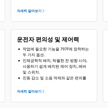
로, 좋지 않은 지반 조건 및 운재로에서
최적의 속도를 제공하고 적재된 상태에
자세히 알아보기
서 최고 속도 60km/h(42mph)로 주행합
니다.
23% 정미 토크 증가는 비교할 수 없는 견
인력을 제공합니다.
운전자 편의성 및 제어력
Cat 7단 유성기어 동력 변환 변속기는 다
양한 작동 속도 범위 내에서 일정한 출력
작업에 필요한 기능을 797F에 장착하는
을 제공합니다.
두 가지 옵션.
잠금 토크 컨버터는 저속 이동 제어와 탁
인체공학적 배치, 탁월한 전 방향 시야,
월한 실속 토크를 제공합니다.
사용하기 쉽게 배치된 제어 장치, 레버
및 스위치.
진동 감소 및 소음 억제와 같은 편의를
개선시키도록 설계된 수십 가지 기능이
포함되어 있습니다.
자세히 알아보기
차세대 시트에는 높이 조절 장치, 안전
벨트가 운전자의 목에 닿지 않도록 조절
가능한 어깨 지지대, 그리고 안정성을 높