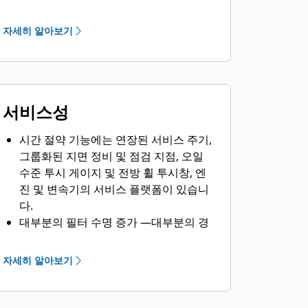
최적화된 연료 보정은 Tier 4, 고지대 및
규제가 덜한 작업에 사용할 수 있습니다.
자세히 알아보기
감속 도중 엔진 ECM은 연료를 실린더로
주입하지 않아 연비가 뛰어납니다 — 감
속 도중 연료가 연소되지 않습니다.
Tier 4 구성과 연료 효율 증가
서비스성
시간 절약 기능에는 연장된 서비스 주기,
그룹화된 지면 정비 및 점검 지점, 오일
수준 투시 게이지 및 전방 휠 투시창, 엔
진 및 변속기의 서비스 플랫폼이 있습니
다.
대부분의 필터 수명 증가 —대부분의 경
우 수명이 2,000시간으로 두 배 증가하
고 교체 주기를 4개월로 연장합니다.
자세히 알아보기
100% 에어리스 전기 시동 옵션은 기계
에서 공기 계통 정비를 제거하고 가동 시
간을 향상시킵니다.