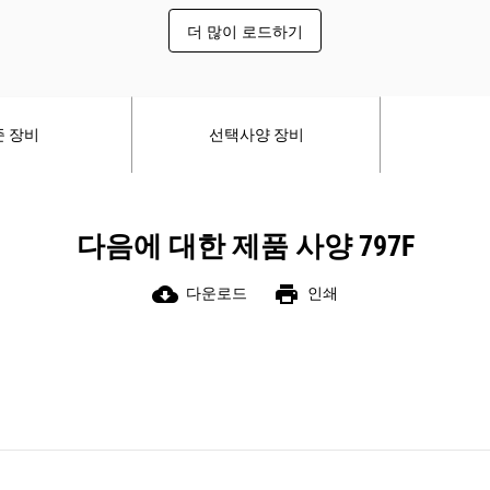
이기 위한 시트 등받이, 측면 및 허리 지
더 많이 로드하기
지대가 포함되어 있습니다.
4방향 오일 냉각 브레이크와 자동 감속
제어장치로 핸들링과 장비 제어를 향상
시켜 운전자가 빠르고 안심하며 작업할
준 장비
선택사양 장비
수 있습니다.
다음에 대한 제품 사양 797F
cloud_download
print
다운로드
인쇄