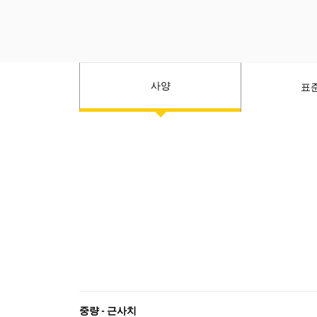
연료 연소에 영향을 주지 않고 탑재하중
과 더 빠른 속도를 제공하는 4x4 엔진 구
성으로 높은 고도에서 탁월합니다.
사양
표
중량 - 근사치