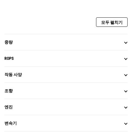
모두 펼치기
중량
ROPS
작동 사양
조향
엔진
변속기