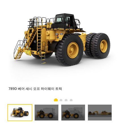
789D 베어 섀시 오프 하이웨이 트럭
물 