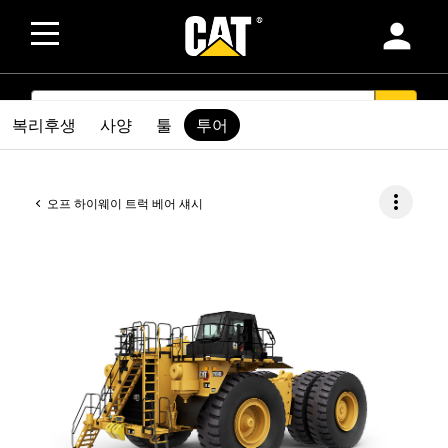
person
SEARCH
search
복리후생
사양
툴
투어
more_vert
오프 하이웨이 트럭 베어 섀시