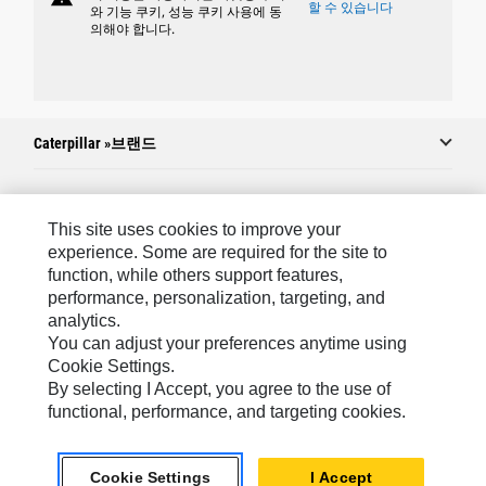
할 수 있습니다
와 기능 쿠키, 성능 쿠키 사용에 동
의해야 합니다.
Caterpillar »브랜드
Caterpillar.com
This site uses cookies to improve your
experience. Some are required for the site to
Caterpillar에 문의
function, while others support features,
performance, personalization, targeting, and
내 마케팅 기본 설정
analytics.
사이트 맵
You can adjust your preferences anytime using
Cookie Settings.
Cookie Settings
By selecting I Accept, you agree to the use of
법적 고지
functional, performance, and targeting cookies.
개인정보취급방침
Cookie Settings
I Accept
위치정보 이용약관