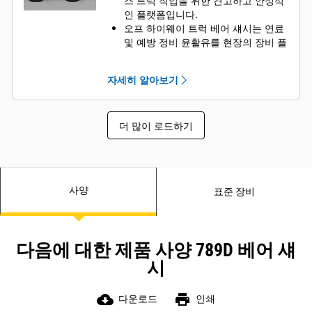
스 트럭 작업을 위한 견고하고 안정적
인 플랫폼입니다.
오프 하이웨이 트럭 베어 섀시는 연료
및 예방 정비 윤활유를 현장의 장비 플
릿으로 운반하는 데 적합한 솔루션입
니다.
자세히 알아보기
Caterpillar는 전 세계 OEM과의 협력
을 통해 적절한 서비스 트럭 작업용 베
어 섀시 장비를 공급하며, 귀사에 최적
더 많이 로드하기
의 솔루션을 제공하기 위해 모든 과정
은 현지 Cat 지점을 거칩니다.
사양
표준 장비
다음에 대한 제품 사양 789D 베어 섀
시
cloud_download
print
다운로드
인쇄