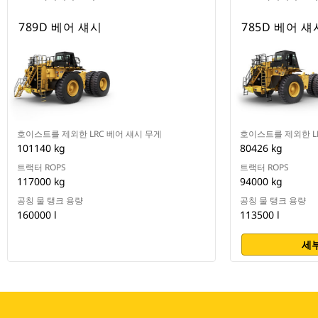
789D 베어 섀시
785D 베어 섀
호이스트를 제외한 LRC 베어 섀시 무게
호이스트를 제외한 L
101140 kg
80426 kg
트랙터 ROPS
트랙터 ROPS
117000 kg
94000 kg
공칭 물 탱크 용량
공칭 물 탱크 용량
160000 l
113500 l
세부