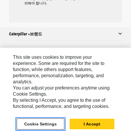
의해야 합니다.
Caterpillar »브랜드
Caterpillar.com
This site uses cookies to improve your
experience. Some are required for the site to
Caterpillar에 문의
function, while others support features,
performance, personalization, targeting, and
내 마케팅 기본 설정
analytics.
사이트 맵
You can adjust your preferences anytime using
Cookie Settings.
Cookie Settings
By selecting I Accept, you agree to the use of
법적 고지
functional, performance, and targeting cookies.
개인정보취급방침
Cookie Settings
I Accept
위치정보 이용약관