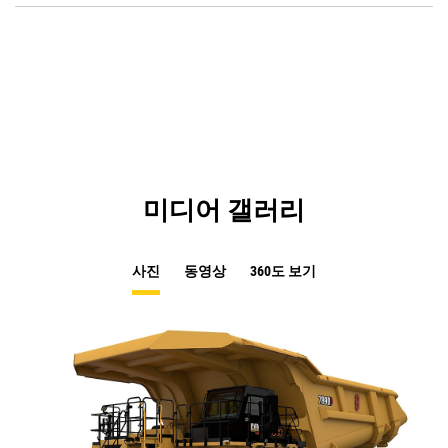
a
O
N
in
Ta
a
N
Ta
미디어 갤러리
사진
동영상
360도 보기