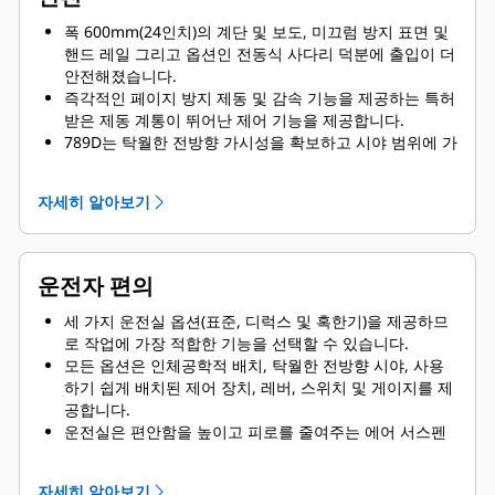
폭 600mm(24인치)의 계단 및 보도, 미끄럼 방지 표면 및
핸드 레일 그리고 옵션인 전동식 사다리 덕분에 출입이 더
안전해졌습니다.
즉각적인 페이지 방지 제동 및 감속 기능을 제공하는 특허
받은 제동 계통이 뛰어난 제어 기능을 제공합니다.
789D는 탁월한 전방향 가시성을 확보하고 시야 범위에 가
리는 것이 없도록 광각 거울이 장착되고 공기 탱크 및 그
리스 저장조의 위치가 조정되었으며, 전기 시동 배터리를
자세히 알아보기
내부에 숨겼습니다.
옵션인 Cat MineStar™ 물체 감지 시스템은 레이더 및 카
메라 시스템을 결합하여 장비와 인접한 경차량이나 고정
형 위험물에 대하여 운전자에게 경고합니다.
운전자 편의
본체 상승 지시계, 본체 유지 케이블 및 덤프 시 역방향 중
립장치 덕분에 덤프 작업이 더 안전해졌습니다.
세 가지 운전실 옵션(표준, 디럭스 및 혹한기)을 제공하므
로 작업에 가장 적합한 기능을 선택할 수 있습니다.
모든 옵션은 인체공학적 배치, 탁월한 전방향 시야, 사용
하기 쉽게 배치된 제어 장치, 레버, 스위치 및 게이지를 제
공합니다.
운전실은 편안함을 높이고 피로를 줄여주는 에어 서스펜
션 시트, 진동 감소, 자동 온도 제어 및 소음 억제 등 다양
한 기능을 갖추고 있습니다.
자세히 알아보기