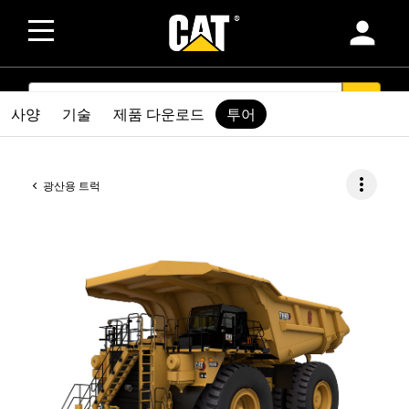
person
SEARCH
search
사양
기술
제품 다운로드
투어
more_vert
광산용 트럭