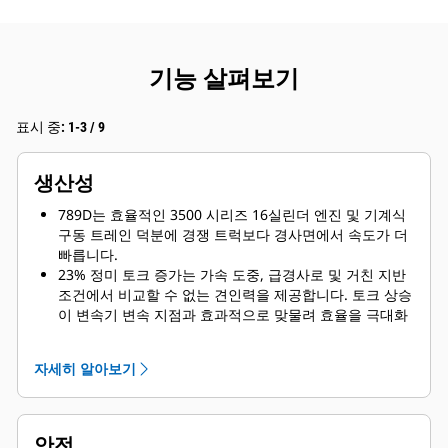
기능 살펴보기
표시 중: 1-3 / 9
생산성
789D는 효율적인 3500 시리즈 16실린더 엔진 및 기계식
구동 트레인 덕분에 경쟁 트럭보다 경사면에서 속도가 더
빠릅니다.
23% 정미 토크 증가는 가속 도중, 급경사로 및 거친 지반
조건에서 비교할 수 없는 견인력을 제공합니다. 토크 상승
이 변속기 변속 지점과 효과적으로 맞물려 효율을 극대화
하고 사이클 시간을 단축합니다.
타이어 옵션이 확장되어 광산에서는 특히 평평한 장거리
자세히 알아보기
고속 운반 작업에 더욱 빠른 속도를 활용할 수 있습니다.
789D는 비적재 시 중량 이점이 있어서 적재 시마다 더 많
은 양을 운반하므로 작업에 따라 경쟁사 트럭에 비해 톤당
비용 면에서 10-15% 우위를 제공합니다.
안전