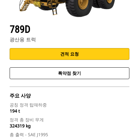
789D
광산용 트럭
견적 요청
특약점 찾기
주요 사양
공칭 정격 탑재하중
194 t
정격 총 장비 무게
324319 kg
총 출력 - SAE J1995