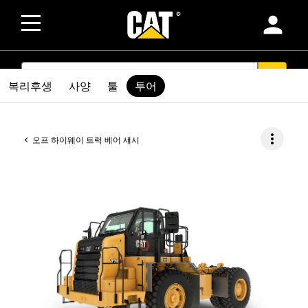
person
SEARCH
search
복리후생
사양
툴
투어
more_vert
오프 하이웨이 트럭 베어 섀시