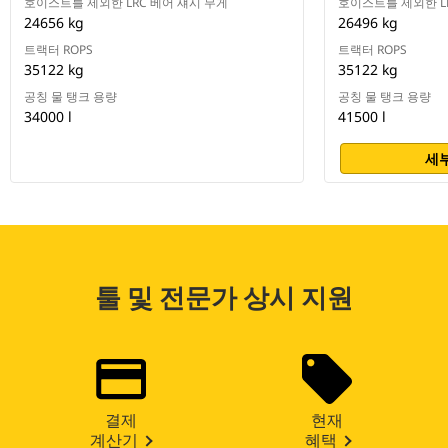
호이스트를 제외한 LRC 베어 섀시 무게
호이스트를 제외한 L
24656 kg
26496 kg
트랙터 ROPS
트랙터 ROPS
35122 kg
35122 kg
공칭 물 탱크 용량
공칭 물 탱크 용량
34000 l
41500 l
세부
툴 및 전문가 상시 지원
결제
현재
계산기
혜택