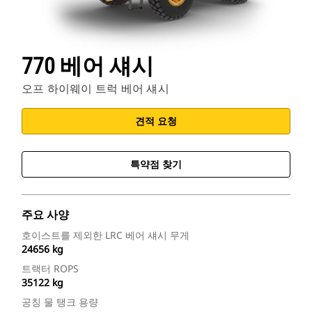
770 베어 섀시
오프 하이웨이 트럭 베어 섀시
견적 요청
특약점 찾기
주요 사양
호이스트를 제외한 LRC 베어 섀시 무게
24656 kg
트랙터 ROPS
35122 kg
공칭 물 탱크 용량