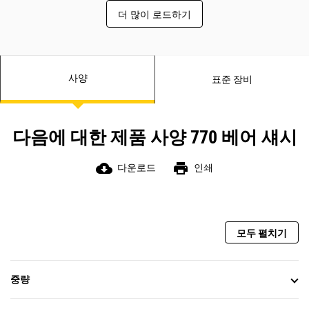
어 섀시 장비를 공급하며, 귀사에 최적
더 많이 로드하기
의 솔루션을 제공하기 위해 모든 과정
은 현지 Cat 지점을 거칩니다.
사양
표준 장비
다음에 대한 제품 사양 770 베어 섀시
cloud_download
print
다운로드
인쇄
모두 펼치기
중량