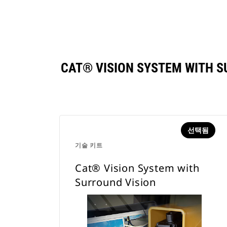
CAT® VISION SYSTEM W
선택됨
기술 키트
Cat® Vision System with
Surround Vision