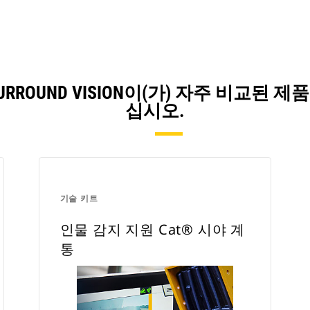
ITH SURROUND VISION이(가) 자주 
십시오.
기술 키트
인물 감지 지원 Cat® 시야 계
통