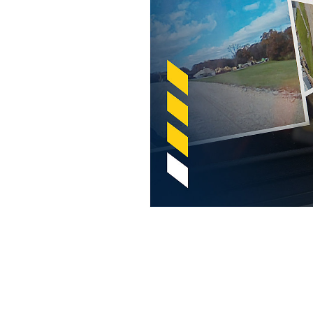
Cat® Vision System With Surround Vision
복
모델 변경