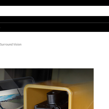
품
 Surround Vision