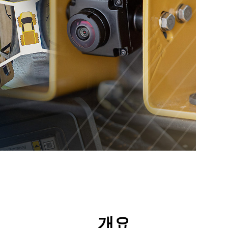
리후생
툴
투어
개요