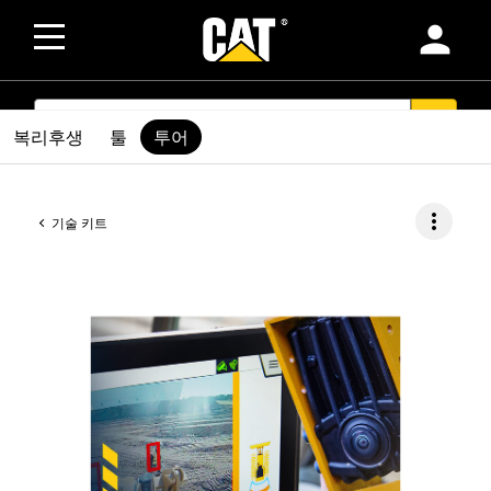
person
SEARCH
search
복리후생
툴
투어
more_vert
기술 키트