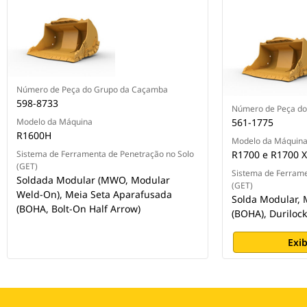
Número de Peça do Grupo da Caçamba
598-8733
Número de Peça d
Modelo da Máquina
561-1775
R1600H
Modelo da Máquin
Sistema de Ferramenta de Penetração no Solo
R1700 e R1700 
(GET)
Sistema de Ferrame
Soldada Modular (MWO, Modular
(GET)
Weld-On), Meia Seta Aparafusada
Solda Modular, 
(BOHA, Bolt-On Half Arrow)
(BOHA), Durilock
Exib