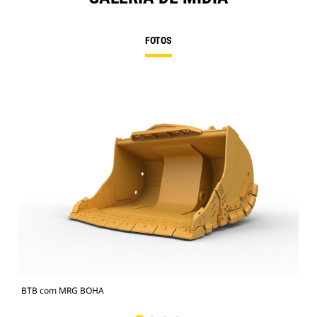
FOTOS
BTB com MRG BOHA
Fot