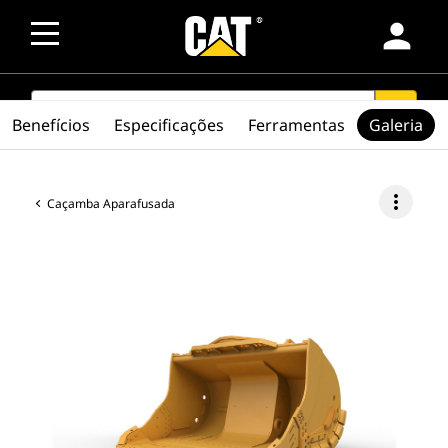
person
SEARCH
search
Benefícios
Especificações
Ferramentas
Galeria
more_vert
Caçamba Aparafusada