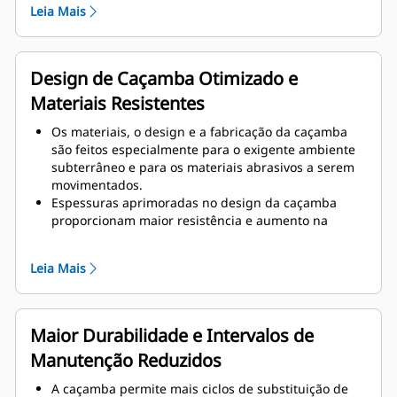
Leia Mais
Menor frequência de substituição da caçamba,
devido ao maior desgaste dos consumíveis, por
exemplo, bordas e coberturas mais fáceis de
substituir, pois são simplesmente aparafusadas.
Design de Caçamba Otimizado e
Materiais Resistentes
Os materiais, o design e a fabricação da caçamba
são feitos especialmente para o exigente ambiente
subterrâneo e para os materiais abrasivos a serem
movimentados.
Espessuras aprimoradas no design da caçamba
proporcionam maior resistência e aumento na
rigidez do conjunto da caçamba, auxiliando na
instalação e remoção das bordas.
Leia Mais
Material de qualidade superior (400BHN) é usado
para os componentes da montagem da caçamba.
Ferramentas de Penetração no Solo (GET) de maior
grau de proteção contra desgaste no conjunto da
Maior Durabilidade e Intervalos de
cobertura removível.
Manutenção Reduzidos
A caçamba permite mais ciclos de substituição de