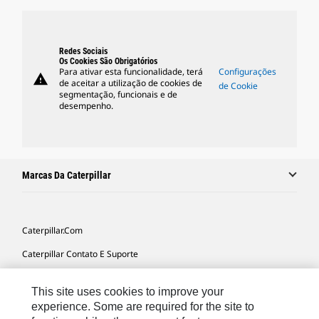
Redes Sociais
Os Cookies São Obrigatórios
Para ativar esta funcionalidade, terá
Configurações
warning
de aceitar a utilização de cookies de
de Cookie
segmentação, funcionais e de
desempenho.
Marcas Da Caterpillar
Caterpillar.com
Caterpillar Contato E Suporte
Minhas Preferências De Marketing
This site uses cookies to improve your
Mapa Do Local
experience. Some are required for the site to