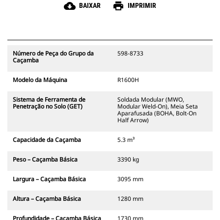
cloud_download
print
BAIXAR
IMPRIMIR
Número de Peça do Grupo da
598-8733
Caçamba
Modelo da Máquina
R1600H
Sistema de Ferramenta de
Soldada Modular (MWO,
Penetração no Solo (GET)
Modular Weld-On), Meia Seta
Aparafusada (BOHA, Bolt-On
Half Arrow)
Capacidade da Caçamba
5.3 m³
Peso – Caçamba Básica
3390 kg
Largura – Caçamba Básica
3095 mm
Altura – Caçamba Básica
1280 mm
Profundidade – Caçamba Básica
1730 mm