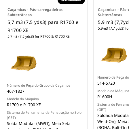
Caçambas - Pás-carregadeiras
Caçambas - Pás-
Subterrâneas
Subterrâneas
5,7 m3 (7,5 yds3) para R1700 e
5,9 m3 (7,7y
5.9m3 (7.7 yds3) f
R1700 XE
5.7m3 (7.5 yds3) for R1700 & R1700 XE
Número de Peça d
514-5720
Número de Peça do Grupo da Caçamba
467-1827
Modelo da Máquin
R1600H
Modelo da Máquina
R1700 e R1700 XE
Sistema de Ferrame
(GET)
Sistema de Ferramenta de Penetração no Solo
Soldada Modula
(GET)
Weld-On), Meia 
Solda Modular (MWO), Meia Seta
(BOHA, Bolt-On 