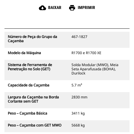
cloud_download
print
BAIXAR
IMPRIMIR
Número de Peça do Grupo da
467-1827
Caçamba
Modelo da Máquina
R1700 e R1700 XE
Sistema de Ferramenta de
Solda Modular (MWO), Meia
Penetração no Solo (GET)
Seta Aparafusada (BOHA),
Durilock
Capacidade da Caçamba
5.7 m³
Largura da Caçamba na Borda
2830 mm
Cortante sem GET
Peso – Caçamba Básica
3411 kg
Peso – Caçamba com GET MWO
5668 kg