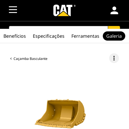
person
SEARCH
search
Benefícios
Especificações
Ferramentas
Galeria
more_vert
Caçamba Basculante