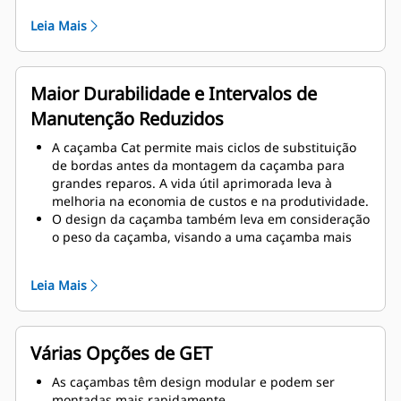
Espessuras aprimoradas no design da caçamba
Leia Mais
proporcionam maior resistência e aumento na
rigidez do conjunto da caçamba, auxiliando na
instalação e remoção das bordas.
É usado material de qualidade superior para os
Maior Durabilidade e Intervalos de
componentes da montagem da caçamba.
Manutenção Reduzidos
A caçamba Cat permite mais ciclos de substituição
de bordas antes da montagem da caçamba para
grandes reparos. A vida útil aprimorada leva à
melhoria na economia de custos e na produtividade.
O design da caçamba também leva em consideração
o peso da caçamba, visando a uma caçamba mais
forte e um peso balanceado para melhorias gerais
no desempenho da máquina.
Leia Mais
Cat GET também oferece grandes vantagens
competitivas.
Várias Opções de GET
As caçambas têm design modular e podem ser
montadas mais rapidamente.