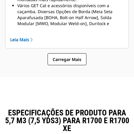
Vários GET Cat e acessórios disponíveis com a
caçamba. Diversas Opções de Borda (Meia Seta
Aparafusada [BOHA, Bolt-on Half Arrow], Solda
Modular [MWO, Modular Weld-on], Durilock e
segmentos de cobertura, resultando em tempo de
inatividade reduzido e reparo acelerado. A proteção
Leia Mais
contra rochas reduz o derramamento de rochas na
parte traseira da caçamba, reduzindo, portanto, as
chances de danificar a lança/braço de elevação e
Carregar Mais
componentes, etc.
A Caterpillar oferece a caçamba e um conjunto
completo de opções de GET. A Caterpillar e nossos
revendedores Cat oferecem tudo de uma só vez, o
que significa menos contas.
ESPECIFICAÇÕES DE PRODUTO PARA
5,7 M3 (7,5 YDS3) PARA R1700 E R1700
XE