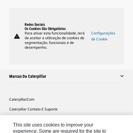
Redes Sociais
Os Cookies São Obrigatórios
Para ativar esta funcionalidade, terá
Configurações
warning
de aceitar a utilização de cookies de
de Cookie
segmentação, funcionais e de
desempenho.
Marcas Da Caterpillar
Caterpillar.com
Caterpillar Contato E Suporte
Minhas Preferências De Marketing
This site uses cookies to improve your
Mapa Do Local
experience. Some are required for the site to