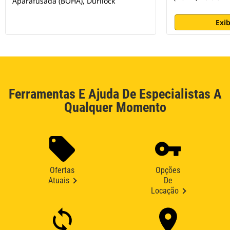
Aparafusada (BOHA), Durilock
Exib
Ferramentas E Ajuda De Especialistas A
Qualquer Momento
Ofertas
Opções
Atuais
De
Locação