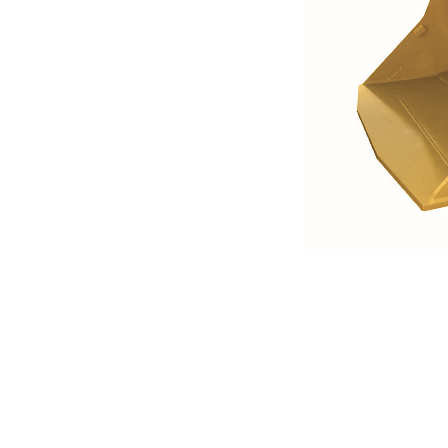
5,8 M3 (7,6 Yds3) Para R1700
Ben