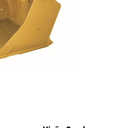
efícios
Especificações
Ferramentas
Galeria