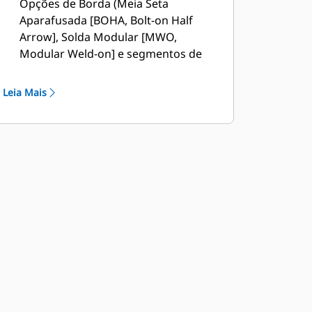
Opções de Borda (Meia Seta
Aparafusada [BOHA, Bolt-on Half
Arrow], Solda Modular [MWO,
Modular Weld-on] e segmentos de
cobertura, resultando em tempo de
inatividade reduzido e reparo
Leia Mais
acelerado. A proteção contra rochas
reduz o derramamento de rochas na
parte traseira da caçamba,
reduzindo, portanto, as chances de
danificar a lança/braço de elevação e
componentes, etc.
A Caterpillar oferece a caçamba e um
conjunto completo de opções de
GET. A Caterpillar e nossos
revendedores Cat oferecem tudo de
uma só vez, o que significa menos
contas.