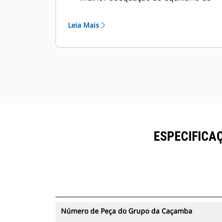
máquina Cat, suporte para melhor
desempenho da máquina –
Leia Mais
penetração, carregamento, suporte
para alta força de desagregação.
Múltiplas ofertas para atender à sua
aplicação de mineração exclusiva.
A caçamba Cat tem o suporte pela
rede global de revendedores Cat.
ESPECIFICAÇ
Número de Peça do Grupo da Caçamba