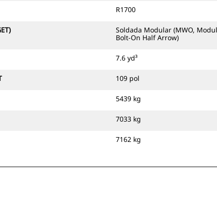
R1700
GET)
Soldada Modular (MWO, Modula
Bolt-On Half Arrow)
7.6 yd³
T
109 pol
5439 kg
7033 kg
7162 kg