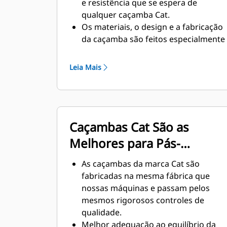
e resistência que se espera de
qualquer caçamba Cat.
Os materiais, o design e a fabricação
da caçamba são feitos especialmente
para o exigente ambiente
subterrâneo e para os materiais
Leia Mais
abrasivos a serem movimentados.
Espessuras aprimoradas no design
da caçamba proporcionam maior
resistência e aumento na rigidez do
Caçambas Cat São as
conjunto da caçamba, auxiliando na
instalação e remoção das bordas.
Melhores para Pás-
É usado material de qualidade
Carregadeiras Cat
superior para os componentes da
As caçambas da marca Cat são
montagem da caçamba.
fabricadas na mesma fábrica que
nossas máquinas e passam pelos
mesmos rigorosos controles de
qualidade.
Melhor adequação ao equilíbrio da