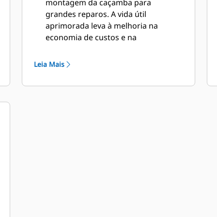
montagem da caçamba para
grandes reparos. A vida útil
aprimorada leva à melhoria na
economia de custos e na
produtividade.
O design da caçamba também leva
Leia Mais
em consideração o peso da
caçamba, visando a uma caçamba
mais forte e um peso balanceado
para melhorias gerais no
desempenho da máquina.
Cat GET também oferece grandes
vantagens competitivas.