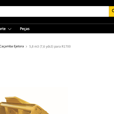
se
orte
Peças
Caçamba Ejetora
5,8 m3 (7,6 yds3) para R1700