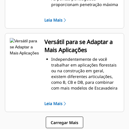
para ajudar a evitar que sejam
proporcionam penetração máxima
danificados em aplicações
no solo para arrancar raízes
exigentes.
persistentes e limpar o local de
Leia Mais
trabalho.
Os Ancinhos Cat são reforçados
com aço temperado e oferecem
ranhuras ideais para peneirar e
Versátil para se Adaptar a
agarrar detritos.
Mais Aplicações
Escolha entre três, quatro ou cinco
dentes para combinar com sua
Independentemente de você
máquina e aplicação.
trabalhar em aplicações florestais
ou na construção em geral,
existem diferentes articulações,
como B, CB e DB, para combinar
com mais modelos de Escavadeira
Cat e você pode escolher o número
de dentes no Ancinho Cat
Leia Mais
necessário para o seu local de
trabalho.
O Ancinho Cat foi projetado não
Carregar Mais
apenas para usar a potência da
Escavadeira Cat, mas também