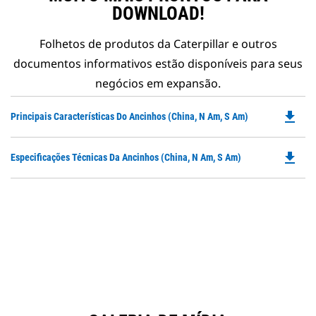
DOWNLOAD!
Folhetos de produtos da Caterpillar e outros
documentos informativos estão disponíveis para seus
negócios em expansão.
file_download
Do
Principais Características Do Ancinhos (China, N Am, S Am)
P
O
file_download
Do
Especificações Técnicas Da Ancinhos (China, N Am, S Am)
in
P
a
O
N
in
Ta
a
N
Ta