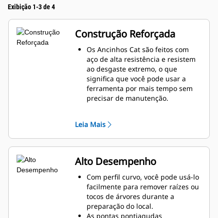
Exibição 1-3 de 4
Construção Reforçada
Os Ancinhos Cat são feitos com
aço de alta resistência e resistem
ao desgaste extremo, o que
significa que você pode usar a
ferramenta por mais tempo sem
precisar de manutenção.
Os dentes inferiores têm 51 mm (2
pol) de espessura e podem ser
Leia Mais
substituídos por adaptadores de
Ferramenta de Penetração no Solo
(GET, Ground Engaging Tool).
O Ancinho Cat oferece vida útil
Alto Desempenho
aprimorada sem contato com os
dentes com a Garra Cat, além de
Com perfil curvo, você pode usá-lo
oferecer mais recursos de
facilmente para remover raízes ou
movimentação de materiais.
tocos de árvores durante a
Os dentes do ancinho se conectam
preparação do local.
com aço reforçado em três lugares
As pontas pontiagudas