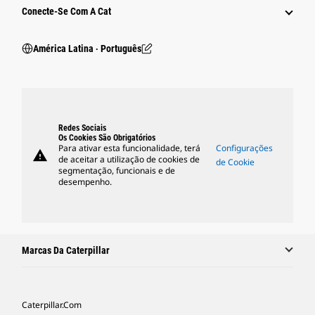
Conecte-Se Com A Cat
América Latina ‧ Português
Redes Sociais
Os Cookies São Obrigatórios
Para ativar esta funcionalidade, terá
Configurações
warning
de aceitar a utilização de cookies de
de Cookie
segmentação, funcionais e de
desempenho.
Marcas Da Caterpillar
Caterpillar.com