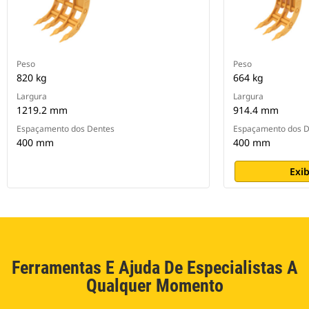
Peso
Peso
820 kg
664 kg
Largura
Largura
1219.2 mm
914.4 mm
Espaçamento dos Dentes
Espaçamento dos D
400 mm
400 mm
Exib
Ferramentas E Ajuda De Especialistas A
Qualquer Momento