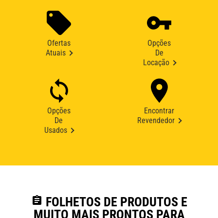
Ofertas
Opções
Atuais
De
Locação
Opções
Encontrar
De
Revendedor
Usados
assignment
FOLHETOS DE PRODUTOS E
MUITO MAIS PRONTOS PARA