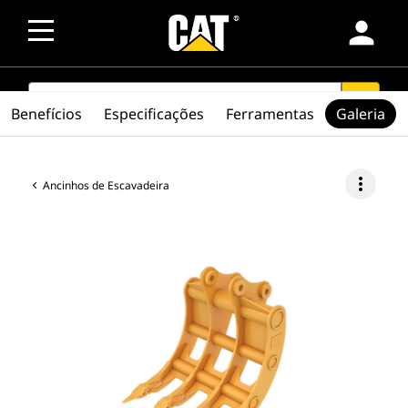
person
SEARCH
search
Benefícios
Especificações
Ferramentas
Galeria
more_vert
Ancinhos de Escavadeira