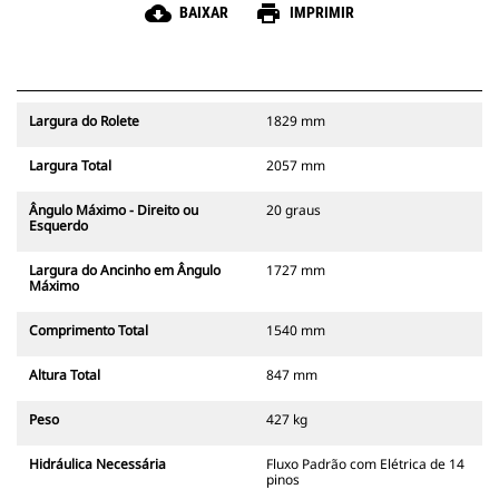
cloud_download
print
BAIXAR
IMPRIMIR
Largura do Rolete
1829 mm
Largura Total
2057 mm
Ângulo Máximo - Direito ou
20 graus
Esquerdo
Largura do Ancinho em Ângulo
1727 mm
Máximo
Comprimento Total
1540 mm
Altura Total
847 mm
Peso
427 kg
Hidráulica Necessária
Fluxo Padrão com Elétrica de 14
pinos