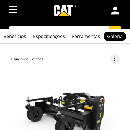
person
SEARCH
search
Benefícios
Especificações
Ferramentas
Galeria
more_vert
Ancinhos Elétricos