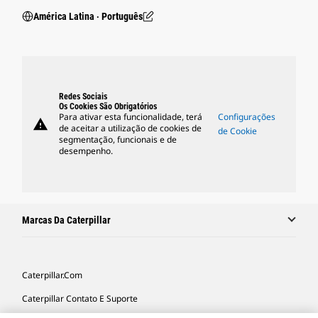
América Latina ‧ Português
Redes Sociais
Os Cookies São Obrigatórios
Para ativar esta funcionalidade, terá
Configurações
warning
de aceitar a utilização de cookies de
de Cookie
segmentação, funcionais e de
desempenho.
Marcas Da Caterpillar
Caterpillar.com
Caterpillar Contato E Suporte