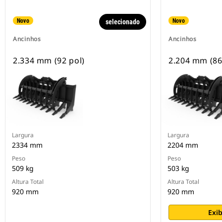
Novo
Novo
selecionado
Ancinhos
Ancinhos
2.334 mm (92 pol)
2.204 mm (86
Largura
Largura
2334 mm
2204 mm
Peso
Peso
509 kg
503 kg
Altura Total
Altura Total
920 mm
920 mm
Exib