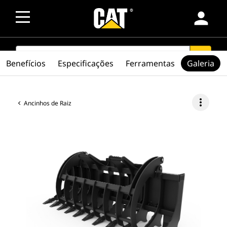
person
SEARCH
search
Benefícios
Especificações
Ferramentas
Galeria
more_vert
Ancinhos de Raiz