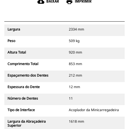
cloud_download
print
BAIXAR
IMPRIMIR
Largura
2334 mm
Peso
509 kg
Altura Total
920 mm
Comprimento Total
853 mm
Espaçamento dos Dentes
212 mm
Espessura do Dente
12 mm
Número de Dentes
11
Tipo de Interface
Acoplador da Minicarregadeira
Largura da Abraçadeira
1618 mm
Superior