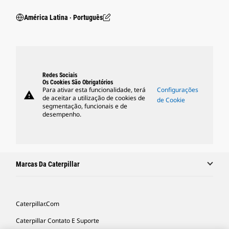
América Latina ‧ Português
Redes Sociais
Os Cookies São Obrigatórios
Para ativar esta funcionalidade, terá
Configurações
warning
de aceitar a utilização de cookies de
de Cookie
segmentação, funcionais e de
desempenho.
Marcas Da Caterpillar
Caterpillar.com
Caterpillar Contato E Suporte