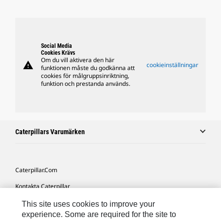
Social Media
Cookies Krävs
Om du vill aktivera den här
warning
cookieinställningar
funktionen måste du godkänna att
cookies för målgruppsinriktning,
funktion och prestanda används.
Caterpillars Varumärken
Caterpillar.com
Kontakta Caterpillar
Mina Marknadsföringspreferenser
This site uses cookies to improve your
experience. Some are required for the site to
Platskarta