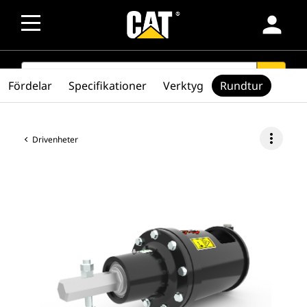
person
SEARCH
search
Fördelar
Specifikationer
Verktyg
Rundtur
more_vert
Drivenheter