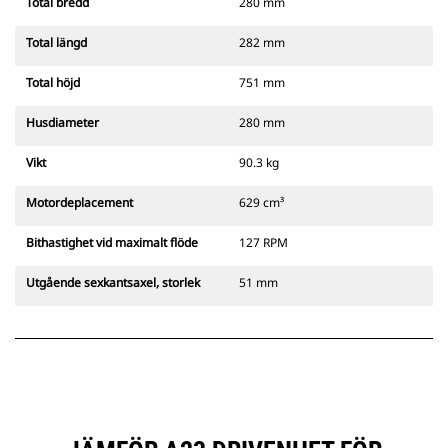
Total bredd
280 mm
Total längd
282 mm
Total höjd
751 mm
Husdiameter
280 mm
Vikt
90.3 kg
Motordeplacement
629 cm³
Bithastighet vid maximalt flöde
127 RPM
Utgående sexkantsaxel, storlek
51 mm