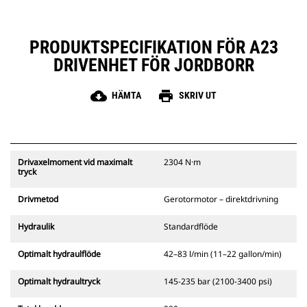
PRODUKTSPECIFIKATION FÖR A23
DRIVENHET FÖR JORDBORR
cloud_download
print
HÄMTA
SKRIV UT
Drivaxelmoment vid maximalt
2304 N·m
tryck
Drivmetod
Gerotormotor – direktdrivning
Hydraulik
Standardflöde
Optimalt hydraulflöde
42–83 l/min (11–22 gallon/min)
Optimalt hydraultryck
145-235 bar (2100-3400 psi)