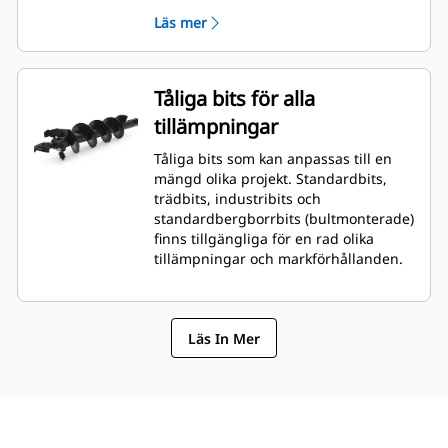
A41 har variabel hastighet, kan
Läs mer
köras i båda riktningarna, har en
hydraulmotor av gerotortyp med
enkelt reduktionsplanetsystem
kopplad till en planetväxellåda för
Tåliga bits för alla
optimal bithastighet och utgående
tillämpningar
moment för medeltunga till tunga
tillämpningar.
Tåliga bits som kan anpassas till en
A68 har variabel hastighet, kan
mängd olika projekt. Standardbits,
köras i båda riktningarna, har en
trädbits, industribits och
hydraulmotor av kugghjulstyp
standardbergborrbits (bultmonterade)
med dubbelt
finns tillgängliga för en rad olika
reduktionsplanetsystem kopplad
tillämpningar och markförhållanden.
till en planetväxellåda för optimal
bithastighet och utgående
moment för medeltunga till tunga
borrkrav med höga prestanda.
Läs In Mer