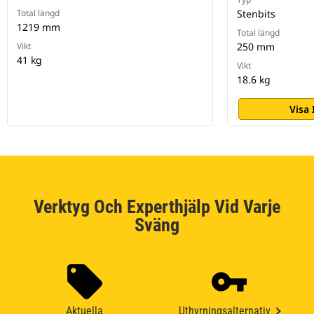
Total längd
Stenbits
1219 mm
Total längd
Vikt
250 mm
41 kg
Vikt
18.6 kg
Visa
Verktyg Och Experthjälp Vid Varje
Sväng
Aktuella
Uthyrningsalternativ