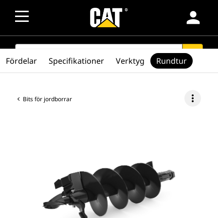
person
SEARCH
search
Fördelar
Specifikationer
Verktyg
Rundtur
more_vert
Bits för jordborrar