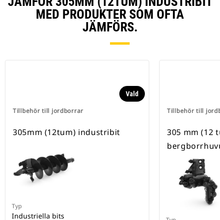
JÄMFÖR 305MM (12TUM) INDUSTRIBIT
MED PRODUKTER SOM OFTA
JÄMFÖRS.
Vald
Tillbehör till jordborrar
Tillbehör till jor
305mm (12tum) industribit
305 mm (12 
bergborrhuv
Typ
Industriella bits
Typ