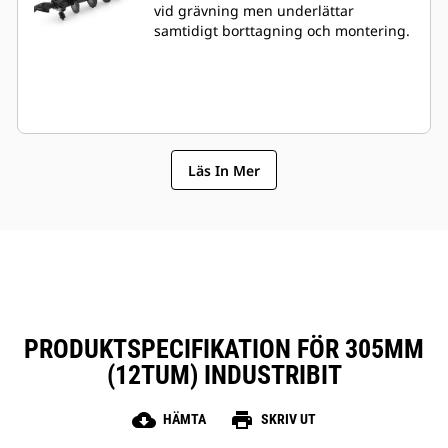
vid grävning men underlättar
samtidigt borttagning och montering.
Läs In Mer
PRODUKTSPECIFIKATION FÖR 305MM
(12TUM) INDUSTRIBIT
cloud_download
print
HÄMTA
SKRIV UT