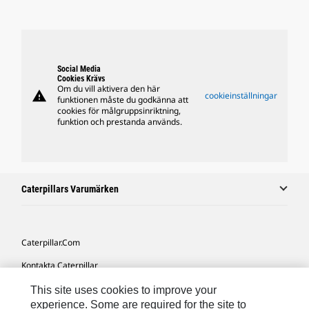
Social Media
Cookies Krävs
Om du vill aktivera den här
warning
cookieinställningar
funktionen måste du godkänna att
cookies för målgruppsinriktning,
funktion och prestanda används.
Caterpillars Varumärken
Caterpillar.com
Kontakta Caterpillar
Mina Marknadsföringspreferenser
This site uses cookies to improve your
experience. Some are required for the site to