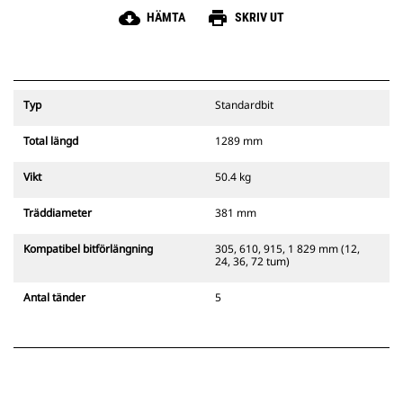
cloud_download
print
HÄMTA
SKRIV UT
Typ
Standardbit
Total längd
1289 mm
Vikt
50.4 kg
Träddiameter
381 mm
Kompatibel bitförlängning
305, 610, 915, 1 829 mm (12,
24, 36, 72 tum)
Antal tänder
5