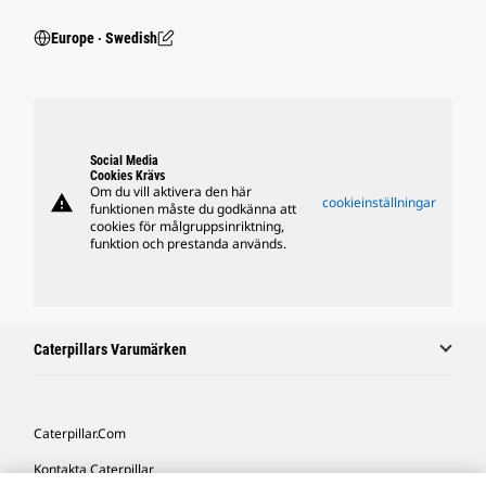
Europe ‧ Swedish
Social Media
Cookies Krävs
Om du vill aktivera den här
warning
cookieinställningar
funktionen måste du godkänna att
cookies för målgruppsinriktning,
funktion och prestanda används.
Caterpillars Varumärken
Caterpillar.com
Kontakta Caterpillar