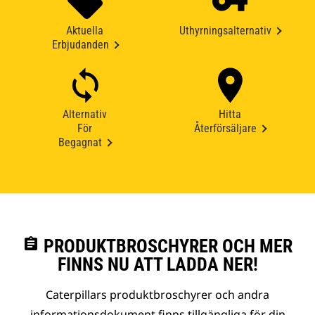
Aktuella
Uthyrningsalternativ
Erbjudanden
Alternativ
Hitta
För
Återförsäljare
Begagnat
assignment
PRODUKTBROSCHYRER OCH MER
FINNS NU ATT LADDA NER!
Caterpillars produktbroschyrer och andra
informationsdokument finns tillgängliga för din