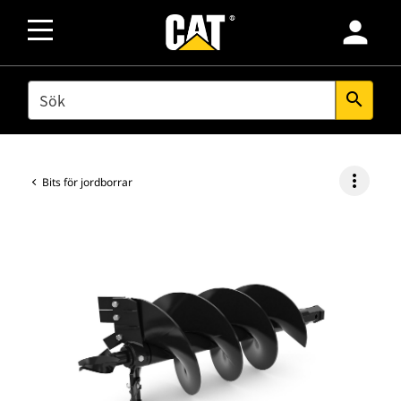
person
SEARCH
search
more_vert
Bits för jordborrar