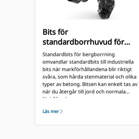
Bits för
standardborrhuvud för
bergborrning
Standardbits för bergborrning
(bultmonterade)
omvandlar standardbits till industriella
bits när markförhållandena blir riktigt
svåra, som hårda stenmaterial och olika
typer av betong. Bitsen kan enkelt tas av
när du återgår till jord och normala
förhållanden.
Läs mer