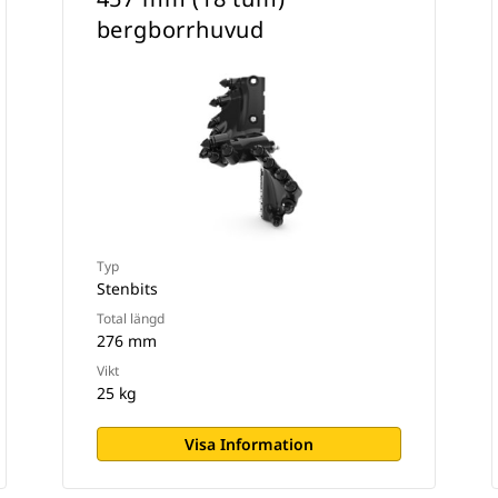
bergborrhuvud
Typ
Stenbits
Total längd
276 mm
Vikt
25 kg
Visa Information