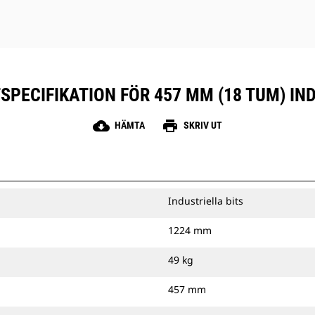
PECIFIKATION FÖR 457 MM (18 TUM) IN
cloud_download
print
HÄMTA
SKRIV UT
Industriella bits
1224 mm
49 kg
457 mm