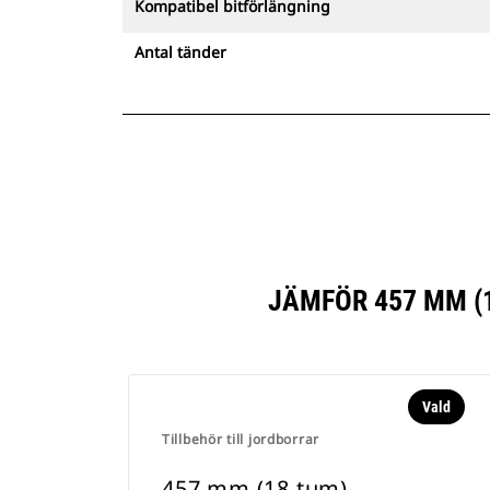
Kompatibel bitförlängning
Antal tänder
JÄMFÖR 457 MM (
Vald
Tillbehör till jordborrar
457 mm (18 tum)