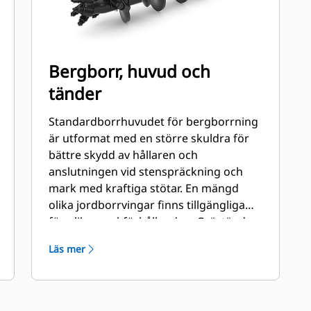
Bergborr, huvud och
tänder
Standardborrhuvudet för bergborrning
är utformat med en större skuldra för
bättre skydd av hållaren och
anslutningen vid stenspräckning och
mark med kraftiga stötar. En mängd
olika jordborrvingar finns tillgängliga
för olika markförhållanden. Grävtänder
för ytterdelen och platta och/eller
Läs mer
kilformade tänder för innerdelarna.
Vingarna finns tillgängliga både som
härdade och med karbid för att hantera
nötande jordtyper och kompakt sten.