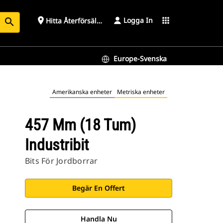
Logga In
place
apps
Hitta Återförsäljare
search
Europe-Svenska
Amerikanska enheter
Metriska enheter
457 Mm (18 Tum)
Industribit
Bits För Jordborrar
Begär En Offert
Handla Nu