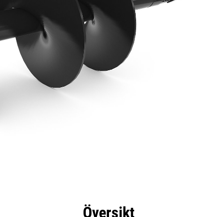
delar
Specifikationer
Verktyg
Rundtur
Översikt