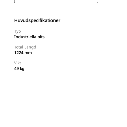
Huvudspecifikationer
Typ
Industriella bits
Total Längd
1224 mm
Vikt
49 kg
Handla Nu
Begär En Offert