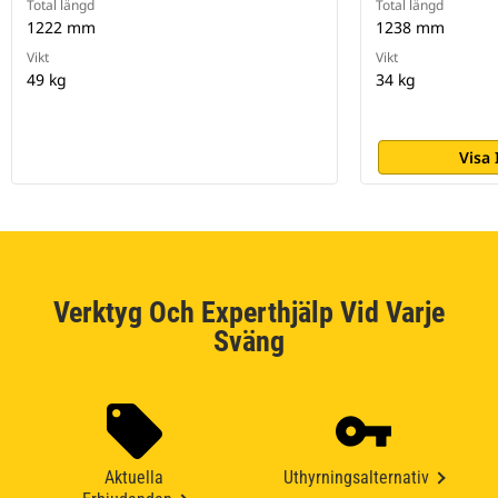
Total längd
Total längd
1222 mm
1238 mm
Vikt
Vikt
49 kg
34 kg
Visa
Verktyg Och Experthjälp Vid Varje
Sväng
Aktuella
Uthyrningsalternativ