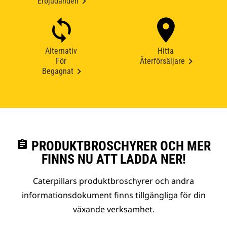
Erbjudanden
Alternativ
Hitta
För
Återförsäljare
Begagnat
assignment
PRODUKTBROSCHYRER OCH MER
FINNS NU ATT LADDA NER!
Caterpillars produktbroschyrer och andra
informationsdokument finns tillgängliga för din
växande verksamhet.