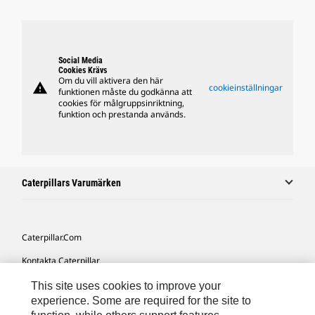
Social Media
Cookies Krävs
Om du vill aktivera den här
warning
cookieinställningar
funktionen måste du godkänna att
cookies för målgruppsinriktning,
funktion och prestanda används.
Caterpillars Varumärken
Caterpillar.com
Kontakta Caterpillar
Mina Marknadsföringspreferenser
This site uses cookies to improve your
experience. Some are required for the site to
Platskarta