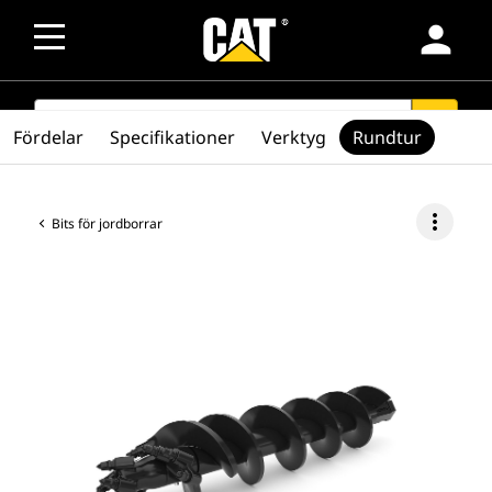
person
SEARCH
search
Fördelar
Specifikationer
Verktyg
Rundtur
more_vert
Bits för jordborrar