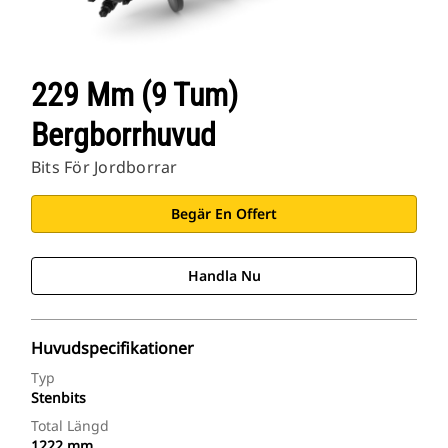
229 Mm (9 Tum)
Bergborrhuvud
Bits För Jordborrar
Begär En Offert
Handla Nu
Huvudspecifikationer
Typ
Stenbits
Total Längd
1222 mm