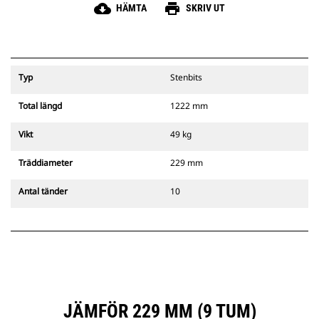
cloud_download
print
HÄMTA
SKRIV UT
Typ
Stenbits
Total längd
1222 mm
Vikt
49 kg
Träddiameter
229 mm
Antal tänder
10
JÄMFÖR 229 MM (9 TUM)