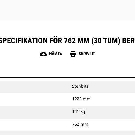
PECIFIKATION FÖR 762 MM (30 TUM) BE
cloud_download
print
HÄMTA
SKRIV UT
Stenbits
1222 mm
141 kg
762 mm