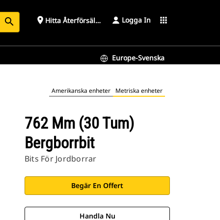
Logga In
place
apps
Hitta Återförsäljare
search
Europe-Svenska
Amerikanska enheter
Metriska enheter
762 Mm (30 Tum)
Bergborrbit
Bits För Jordborrar
Begär En Offert
Handla Nu