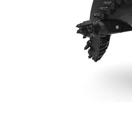
762 Mm (30 Tum) Bergborrbit
För
Ändra modell