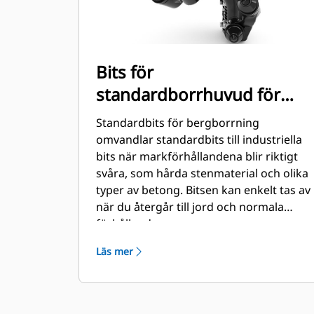
Bits för
standardborrhuvud för
bergborrning
Standardbits för bergborrning
(bultmonterade)
omvandlar standardbits till industriella
bits när markförhållandena blir riktigt
svåra, som hårda stenmaterial och olika
typer av betong. Bitsen kan enkelt tas av
när du återgår till jord och normala
förhållanden.
Läs mer