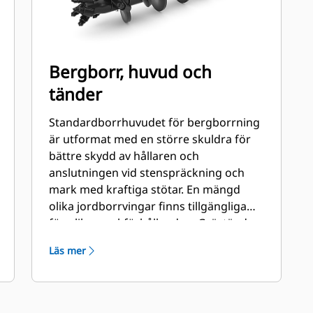
Bergborr, huvud och
tänder
Standardborrhuvudet för bergborrning
är utformat med en större skuldra för
bättre skydd av hållaren och
anslutningen vid stenspräckning och
mark med kraftiga stötar. En mängd
olika jordborrvingar finns tillgängliga
för olika markförhållanden. Grävtänder
för ytterdelen och platta och/eller
Läs mer
kilformade tänder för innerdelarna.
Vingarna finns tillgängliga både som
härdade och med karbid för att hantera
nötande jordtyper och kompakt sten.