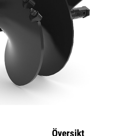
delar
Specifikationer
Verktyg
Rundtur
Översikt