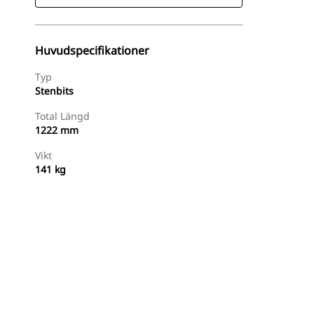
Huvudspecifikationer
Typ
Stenbits
Total Längd
1222 mm
Vikt
141 kg
Handla Nu
Begär En Offert