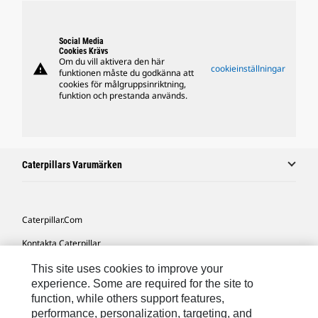
Social Media
Cookies Krävs
Om du vill aktivera den här
warning
cookieinställningar
funktionen måste du godkänna att
cookies för målgruppsinriktning,
funktion och prestanda används.
Caterpillars Varumärken
Caterpillar.com
Kontakta Caterpillar
Mina Marknadsföringspreferenser
This site uses cookies to improve your
experience. Some are required for the site to
Platskarta
function, while others support features,
performance, personalization, targeting, and
Cookie Settings