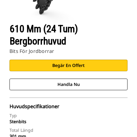
610 Mm (24 Tum)
Bergborrhuvud
Bits För Jordborrar
Begär En Offert
Handla Nu
Huvudspecifikationer
Typ
Stenbits
Total Längd
301 mm