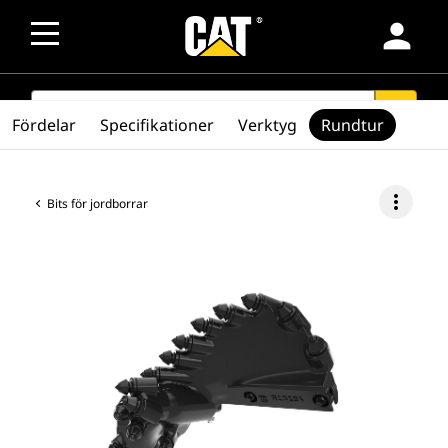
person
SEARCH
search
Fördelar
Specifikationer
Verktyg
Rundtur
more_vert
Bits för jordborrar