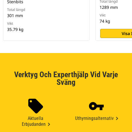
Stenbits
Total längd
1289 mm
Total längd
301 mm
Vikt
74 kg
Vikt
35.79 kg
Visa
Verktyg Och Experthjälp Vid Varje
Sväng
Aktuella
Uthyrningsalternativ
Erbjudanden