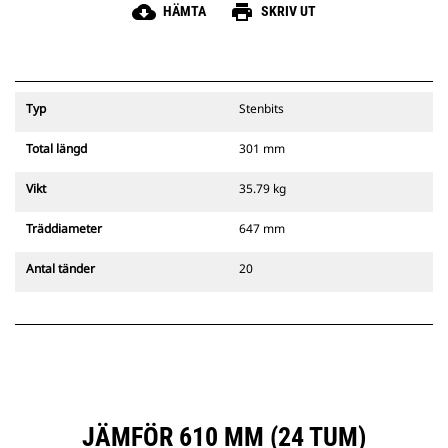
cloud_download
print
HÄMTA
SKRIV UT
Typ
Stenbits
Total längd
301 mm
Vikt
35.79 kg
Träddiameter
647 mm
Antal tänder
20
JÄMFÖR 610 MM (24 TUM)