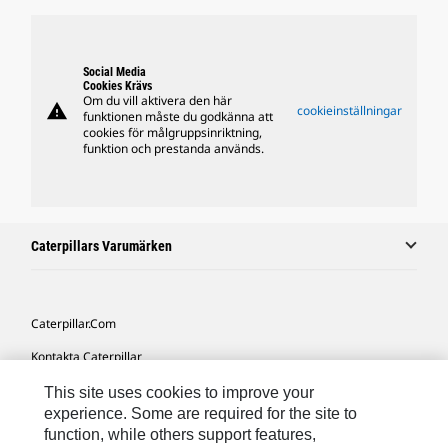
Social Media
Cookies Krävs
Om du vill aktivera den här
warning
cookieinställningar
funktionen måste du godkänna att
cookies för målgruppsinriktning,
funktion och prestanda används.
Caterpillars Varumärken
Caterpillar.com
Kontakta Caterpillar
Mina Marknadsföringspreferenser
This site uses cookies to improve your
experience. Some are required for the site to
Platskarta
function, while others support features,