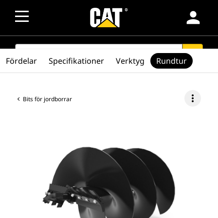
person
SEARCH
search
Fördelar
Specifikationer
Verktyg
Rundtur
more_vert
Bits för jordborrar