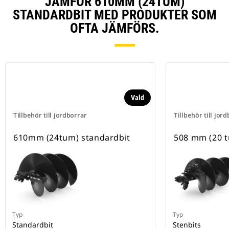
JÄMFÖR 610MM (24TUM)
STANDARDBIT MED PRODUKTER SOM
OFTA JÄMFÖRS.
Vald
Tillbehör till jordborrar
Tillbehör till jor
610mm (24tum) standardbit
508 mm (20 t
Typ
Typ
Standardbit
Stenbits