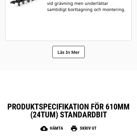
vid grävning men underlättar
samtidigt borttagning och montering.
Läs In Mer
PRODUKTSPECIFIKATION FÖR 610MM
(24TUM) STANDARDBIT
cloud_download
print
HÄMTA
SKRIV UT