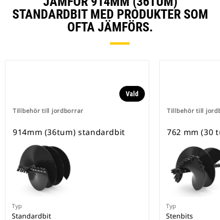
JÄMFÖR 914MM (36TUM)
STANDARDBIT MED PRODUKTER SOM
OFTA JÄMFÖRS.
Vald
Tillbehör till jordborrar
Tillbehör till jor
914mm (36tum) standardbit
762 mm (30 t
Typ
Typ
Standardbit
Stenbits