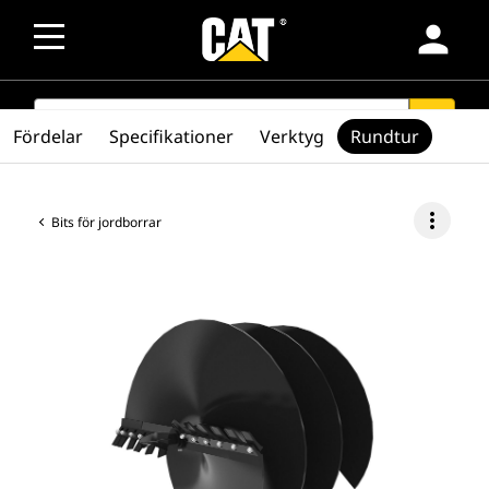
person
SEARCH
search
Fördelar
Specifikationer
Verktyg
Rundtur
more_vert
Bits för jordborrar