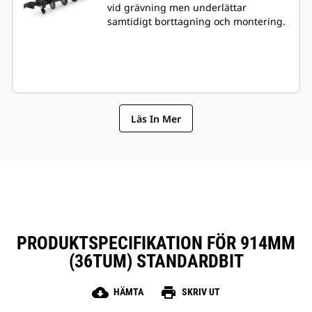
vid grävning men underlättar
samtidigt borttagning och montering.
Läs In Mer
PRODUKTSPECIFIKATION FÖR 914MM
(36TUM) STANDARDBIT
cloud_download
print
HÄMTA
SKRIV UT