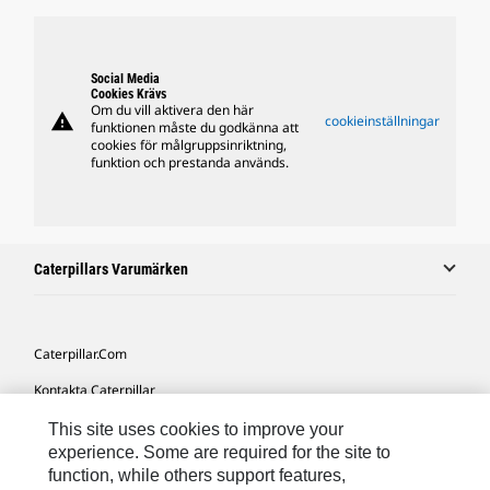
Social Media
Cookies Krävs
Om du vill aktivera den här
warning
cookieinställningar
funktionen måste du godkänna att
cookies för målgruppsinriktning,
funktion och prestanda används.
Caterpillars Varumärken
Caterpillar.com
Kontakta Caterpillar
Mina Marknadsföringspreferenser
This site uses cookies to improve your
experience. Some are required for the site to
Platskarta
function, while others support features,