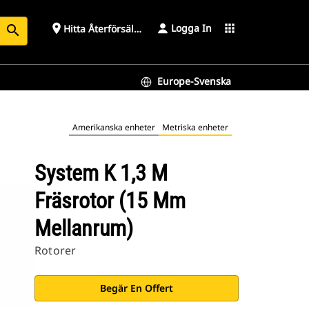
Logga In
place
apps
Hitta Återförsäljare
search
Europe-Svenska
Amerikanska enheter
Metriska enheter
System K 1,3 M
Fräsrotor (15 Mm
Mellanrum)
Rotorer
Begär En Offert