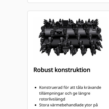
Verktygshållaren vrids inte runt utan
håller korrekt placering för mindre
slitage på block och hållare
Vatten leds genom ett hål i
verktygshållaren och roterar spetsen
för jämnare slitage
Verktygshållare för bits på 20, 22 och
25 mm finns tillgänglig för olika
tillämpningar
Robust konstruktion
Konstruerad för att tåla krävande
tillämpningar och ge längre
rotorlivslängd
Stora värmebehandlade ytor på