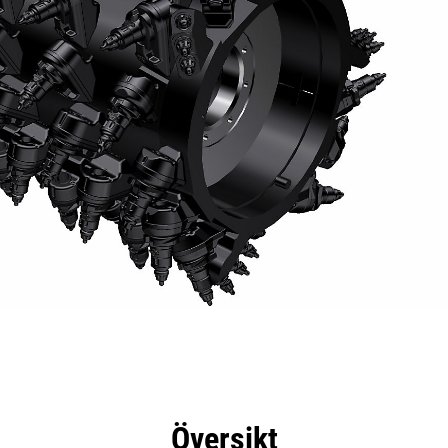
delar
Specifikationer
Verktyg
Rundtur
Översikt