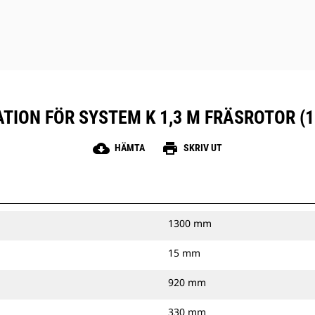
TION FÖR SYSTEM K 1,3 M FRÄSROTOR 
cloud_download
print
HÄMTA
SKRIV UT
1300 mm
15 mm
920 mm
330 mm