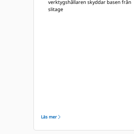
verktygshållaren skyddar basen från
slitage
Komponenterna tillverkas i
nötningståliga, höghållfasta
legeringar som tål de tuffaste
tillämpningarna
Höghållfasta komponenter tål
krävande tillämpningar
Verktygshållaren och basen har
optimerats för att minska
påkänningarna och öka hållbarheten
Läs mer