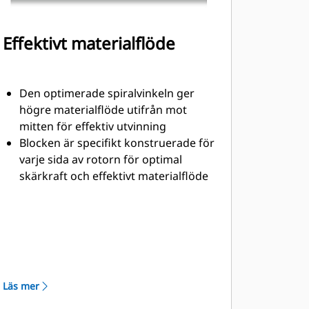
Effektivt materialflöde
Den optimerade spiralvinkeln ger
högre materialflöde utifrån mot
mitten för effektiv utvinning
Blocken är specifikt konstruerade för
varje sida av rotorn för optimal
skärkraft och effektivt materialflöde
Sparkpaddlarna är testade för
maximal utskjutning av material från
mitten av fräskammaren till
transportören
Rotorns konstruktion minskar
komponentslitaget genom att
Läs mer
snabbt föra bort materialet från
fräskammaren, vilket minimerar