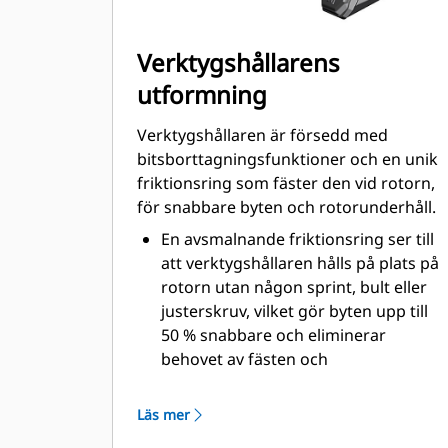
Verktygshållarens
utformning
Verktygshållaren är försedd med
bitsborttagningsfunktioner och en unik
friktionsring som fäster den vid rotorn,
för snabbare byten och rotorunderhåll.
En avsmalnande friktionsring ser till
att verktygshållaren hålls på plats på
rotorn utan någon sprint, bult eller
justerskruv, vilket gör byten upp till
50 % snabbare och eliminerar
behovet av fästen och
åtdragningsmoment
Slitkragen på 20 mm är 66 % längre
Läs mer
än på System G