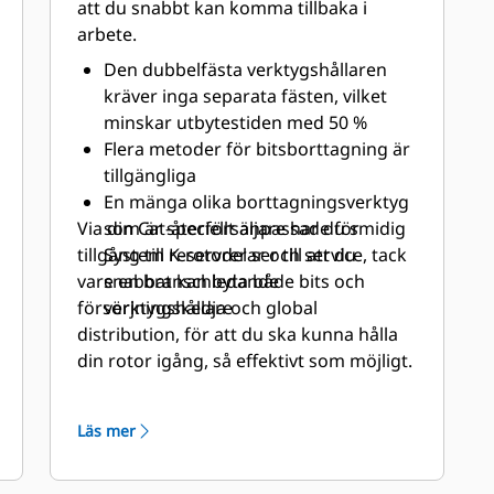
att du snabbt kan komma tillbaka i
arbete.
Den dubbelfästa verktygshållaren
kräver inga separata fästen, vilket
minskar utbytestiden med 50 %
Flera metoder för bitsborttagning är
tillgängliga
En mänga olika borttagningsverktyg
Via din Cat-återförsäljare har du smidig
som är speciellt anpassade för
tillgång till reservdelar och service, tack
System K-rotorer ser till att du
vare en branschledande
snabbat kan byta både bits och
försörjningskedja och global
verktygshållare
distribution, för att du ska kunna hålla
din rotor igång, så effektivt som möjligt.
Läs mer