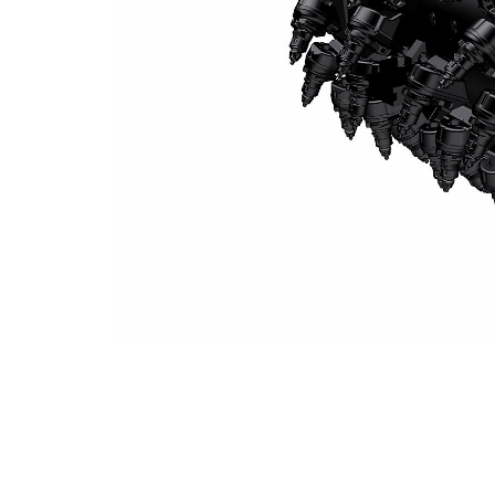
System K 1,3 M Fräsrotor (15 Mm Mellanrum)
För
Ändra modell