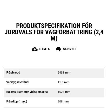
PRODUKTSPECIFIKATION FÖR
JORDVALS FÖR VÄGFÖRBÄTTRING (2,4
M)
cloud_download
print
HÄMTA
SKRIV UT
Fräsbredd
2438 mm
Verktygsavstånd
11.5 mm
Rullens diameter vid spetsarna
1625 mm
Fräsdjup (max.)
508 mm