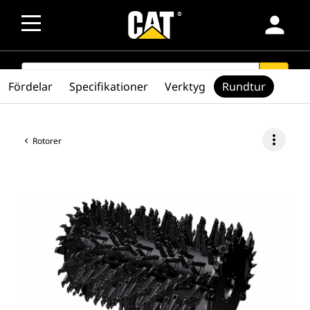
person
SEARCH
search
Fördelar
Specifikationer
Verktyg
Rundtur
more_vert
Rotorer