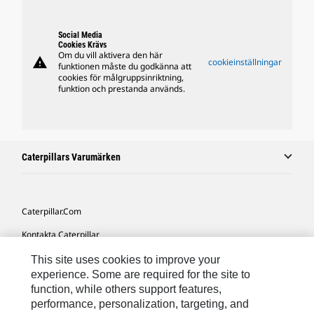
Social Media
Cookies Krävs
Om du vill aktivera den här
warning
cookieinställningar
funktionen måste du godkänna att
cookies för målgruppsinriktning,
funktion och prestanda används.
Caterpillars Varumärken
Caterpillar.com
Kontakta Caterpillar
Mina Marknadsföringspreferenser
This site uses cookies to improve your
experience. Some are required for the site to
Platskarta
function, while others support features,
performance, personalization, targeting, and
Cookie Settings