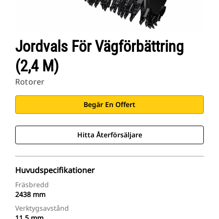
Jordvals För Vägförbättring
(2,4 M)
Rotorer
Begär En Offert
Hitta Återförsäljare
Huvudspecifikationer
Fräsbredd
2438 mm
Verktygsavstånd
11.5 mm