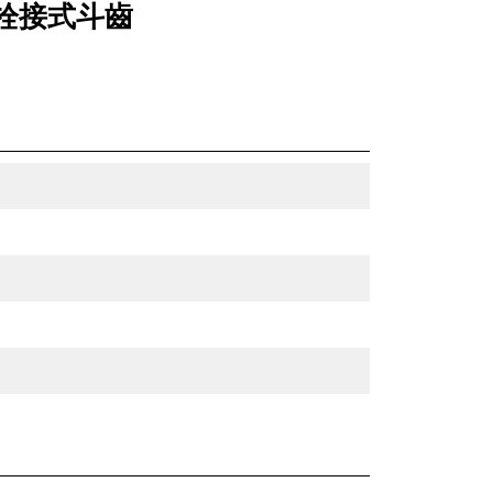
銷式、栓接式斗齒