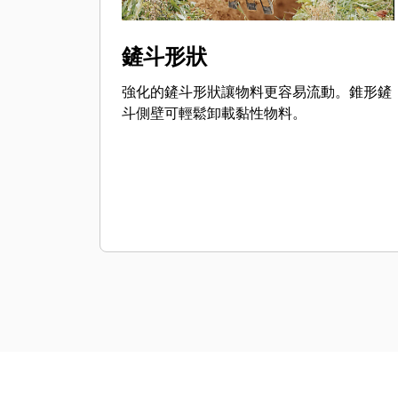
鏟斗形狀
強化的鏟斗形狀讓物料更容易流動。錐形鏟
斗側壁可輕鬆卸載黏性物料。