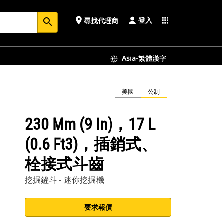
登入
place
apps
尋找代理商
search
Asia-繁體漢字
美國
公制
230 Mm (9 In)，17 L
(0.6 Ft3)，插銷式、
栓接式斗齒
挖掘鏟斗 - 迷你挖掘機
要求報價