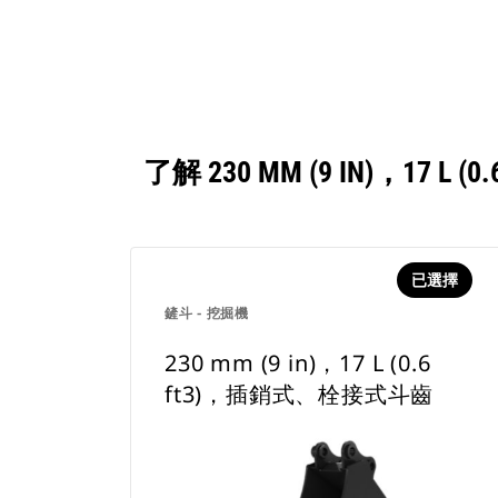
了解 230 MM (9 IN)，
已選擇
鏟斗 - 挖掘機
230 mm (9 in)，17 L (0.6
ft3)，插銷式、栓接式斗齒