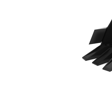
230 Mm (9 In)，17 L (0.6 Ft3)，插銷式、栓接式斗齒
優
變更機型