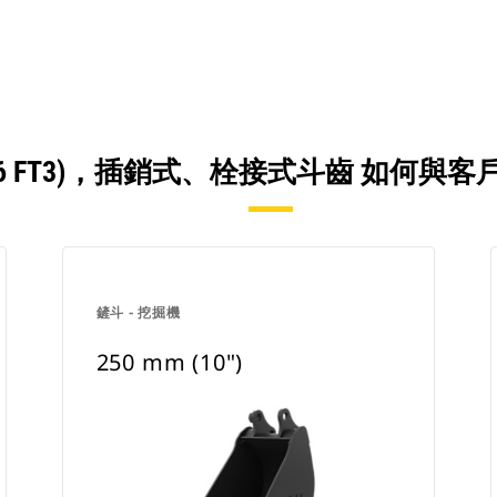
17 L (0.6 FT3)，插銷式、栓接式斗齒
鏟斗 - 挖掘機
250 mm (10")