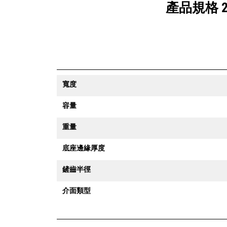
產品規格 23
寬度
容量
重量
底座邊緣厚度
鏟齒半徑
介面類型