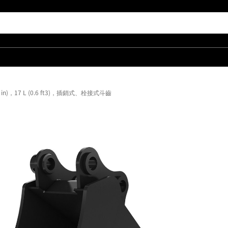
9 in)，17 L (0.6 ft3)，插銷式、栓接式斗齒