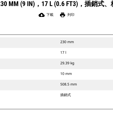
0 MM (9 IN)，17 L (0.6 FT3)，插
cloud_download
print
下載
列印
230 mm
17 l
29.39 kg
10 mm
508.5 mm
插銷式