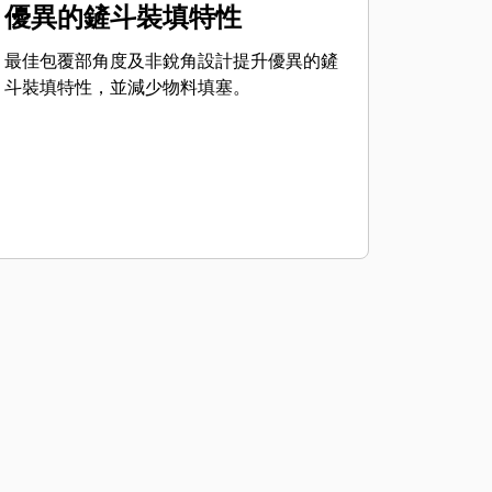
優異的鏟斗裝填特性
最佳包覆部角度及非銳角設計提升優異的鏟
斗裝填特性，並減少物料填塞。