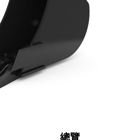
點
規格
機具
導覽
總覽