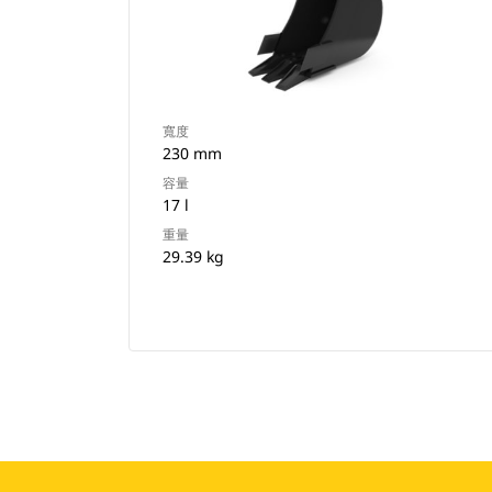
寬度
230 mm
容量
17 l
重量
29.39 kg