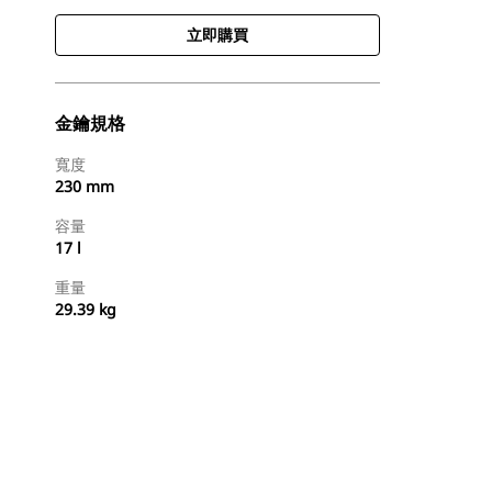
立即購買
金鑰規格
寬度
230 mm
容量
17 l
重量
29.39 kg
立即購買
要求報價