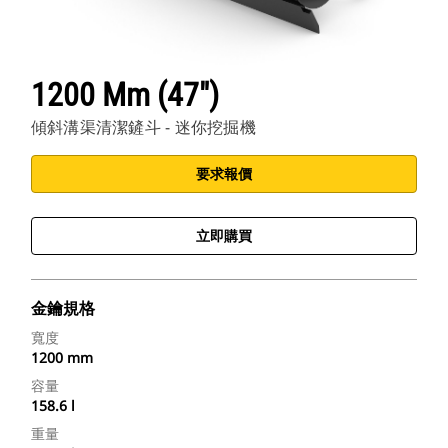
1200 Mm (47")
傾斜溝渠清潔鏟斗 - 迷你挖掘機
要求報價
立即購買
金鑰規格
寬度
1200 mm
容量
158.6 l
重量