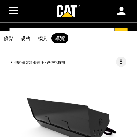
person
SEARCH
search
優點
規格
機具
導覽
more_vert
傾斜溝渠清潔鏟斗 - 迷你挖掘機