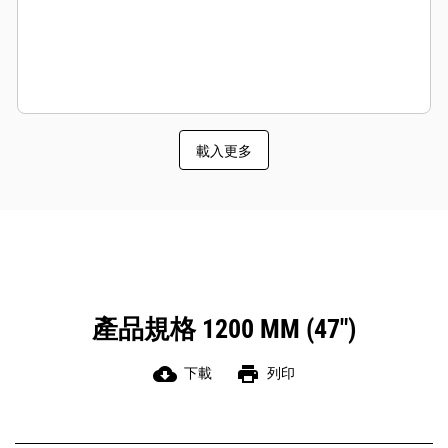
載入更多
產品規格 1200 MM (47")
cloud_download
print
下載
列印