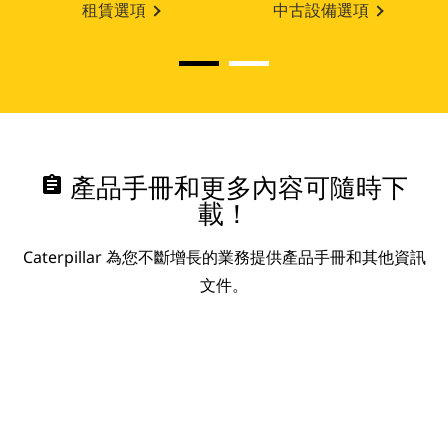
租賃選項
中古設備選項
assignment
產品手冊和更多內容可隨時下
載！
Caterpillar 為您不斷增長的業務提供產品手冊和其他資訊
文件。