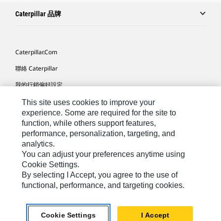
Caterpillar 品牌
Caterpillar.com
聯絡 Caterpillar
我的行銷偏好設定
網站地圖
This site uses cookies to improve your
experience. Some are required for the site to
Cookie Settings
function, while others support features,
performance, personalization, targeting, and
法律
analytics.
隱私權
You can adjust your preferences anytime using
Cookie Settings.
關於 Cat
By selecting I Accept, you agree to the use of
functional, performance, and targeting cookies.
TW - Chinese
© 2026 Caterpillar. All Rights Reserved.
Cookie Settings
I Accept