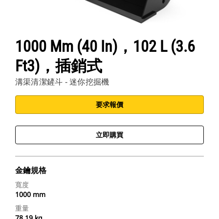
1000 Mm (40 In)，102 L (3.6
Ft3)，插銷式
溝渠清潔鏟斗 - 迷你挖掘機
要求報價
立即購買
金鑰規格
寬度
1000 mm
重量
78.19 kg