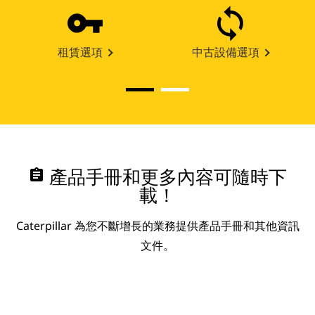
租賃選項
中古設備選項
assignment
產品手冊和更多內容可隨時下
載！
Caterpillar 為您不斷增長的業務提供產品手冊和其他資訊
文件。