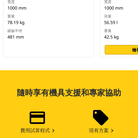
寬度
寬度
1000 mm
1000 mm
重量
容量
78.19 kg
56.59 l
鏟齒半徑
重量
481 mm
42.5 kg
檢
隨時享有機具支援和專家協助
費用試算程式
現有方案