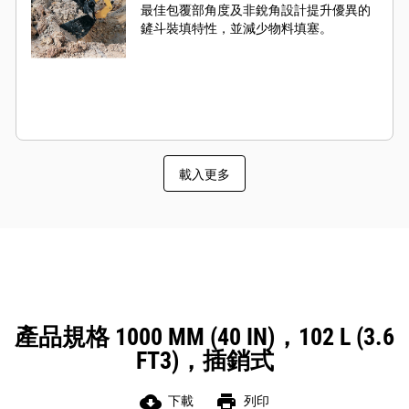
最佳包覆部角度及非銳角設計提升優異的
鏟斗裝填特性，並減少物料填塞。
載入更多
產品規格 1000 MM (40 IN)，102 L (3.6
FT3)，插銷式
cloud_download
print
下載
列印