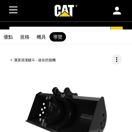
person
SEARCH
search
優點
規格
機具
導覽
more_vert
溝渠清潔鏟斗 - 迷你挖掘機