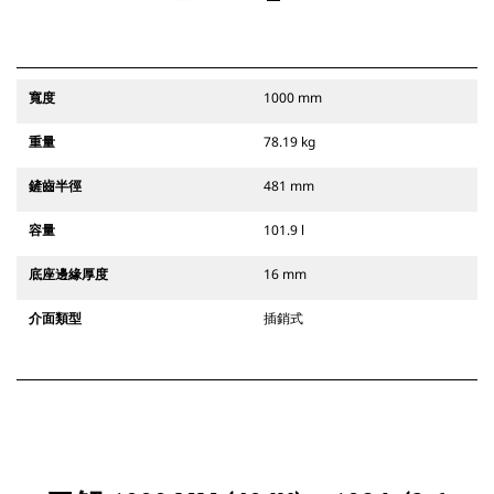
寬度
1000 mm
重量
78.19 kg
鏟齒半徑
481 mm
容量
101.9 l
底座邊緣厚度
16 mm
介面類型
插銷式