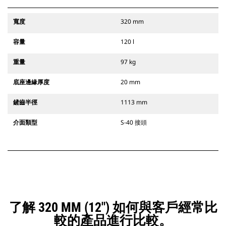
寬度
320 mm
容量
120 l
重量
97 kg
底座邊緣厚度
20 mm
鏟齒半徑
1113 mm
介面類型
S-40 接頭
了解 320 MM (12") 如何與客戶經常比
較的產品進行比較。