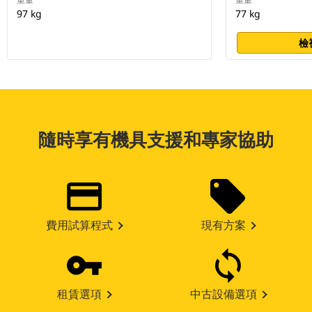
97 kg
77 kg
檢
隨時享有機具支援和專家協助
費用試算程式
現有方案
租賃選項
中古設備選項