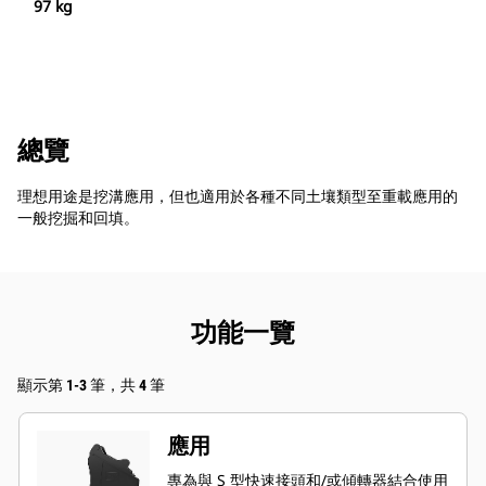
97 kg
總覽
理想用途是挖溝應用，但也適用於各種不同土壤類型至重載應用的
一般挖掘和回填。
功能一覽
顯示第 1-3 筆，共 4 筆
應用
專為與 S 型快速接頭和/或傾轉器結合使用