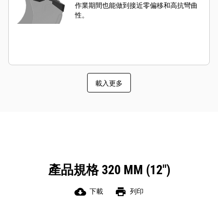
作業期間也能做到接近零偏移和高抗彎曲
性。
載入更多
產品規格 320 MM (12")
cloud_download
print
下載
列印