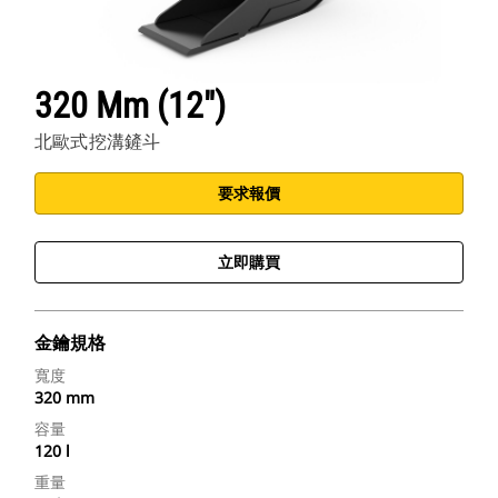
320 Mm (12")
北歐式挖溝鏟斗
要求報價
立即購買
金鑰規格
寬度
320 mm
容量
120 l
重量