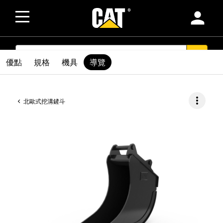
person
SEARCH
search
優點
規格
機具
導覽
more_vert
北歐式挖溝鏟斗