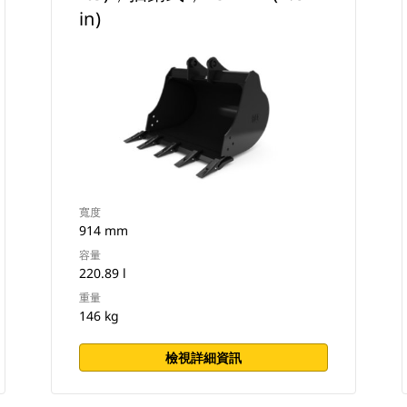
in)
寬度
914 mm
容量
220.89 l
重量
146 kg
檢視詳細資訊