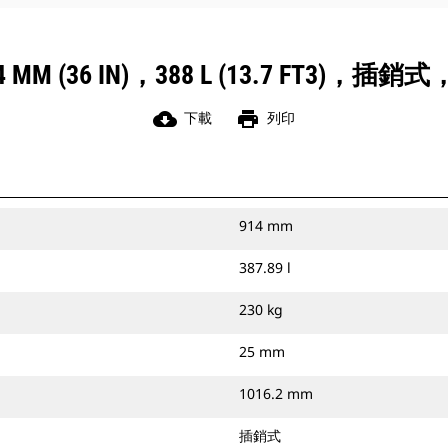
M (36 IN)，388 L (13.7 FT3)，插銷式，5
cloud_download
print
下載
列印
914 mm
387.89 l
230 kg
25 mm
1016.2 mm
插銷式