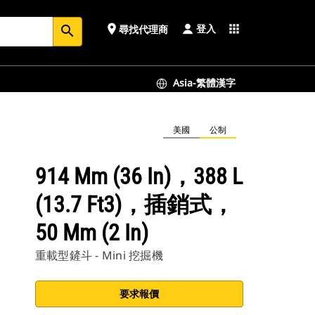
登入
place
apps
尋找代理商
search
Asia-繁體漢字
美國
公制
914 Mm (36 In)，388 L
(13.7 Ft3)，插銷式，
50 Mm (2 In)
重載型鏟斗 - Mini 挖掘機
要求報價