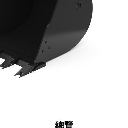
點
規格
機具
導覽
總覽