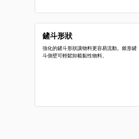
鏟斗形狀
強化的鏟斗形狀讓物料更容易流動。錐形鏟
斗側壁可輕鬆卸載黏性物料。