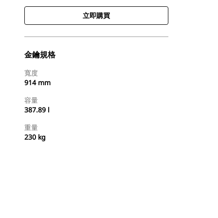
立即購買
金鑰規格
寬度
914 mm
容量
387.89 l
重量
230 kg
立即購買
要求報價