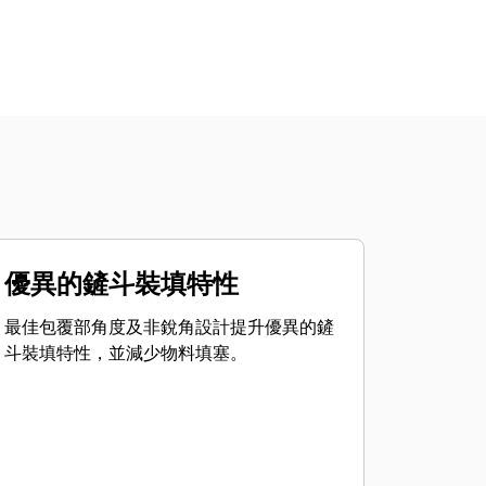
優異的鏟斗裝填特性
最佳包覆部角度及非銳角設計提升優異的鏟
斗裝填特性，並減少物料填塞。