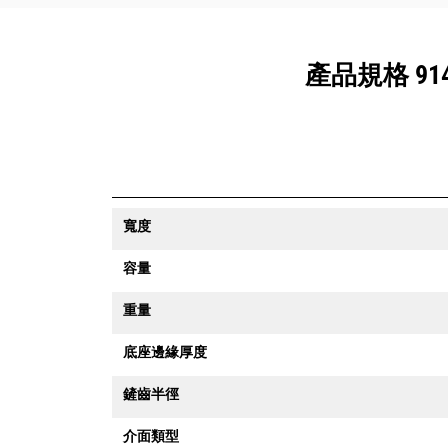
產品規格 914 M
寬度
容量
重量
底座邊緣厚度
鏟齒半徑
介面類型