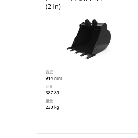
(2 in)
寬度
914 mm
容量
387.89 l
重量
230 kg