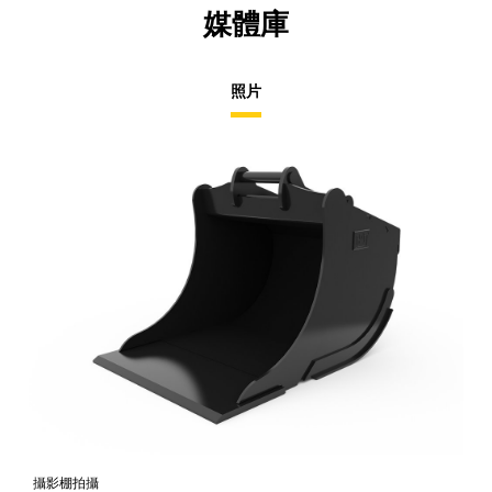
媒體庫
照片
攝影棚拍攝
正