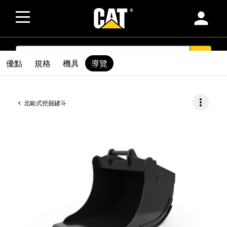
person
SEARCH
search
優點
規格
機具
導覽
more_vert
北歐式挖掘鏟斗