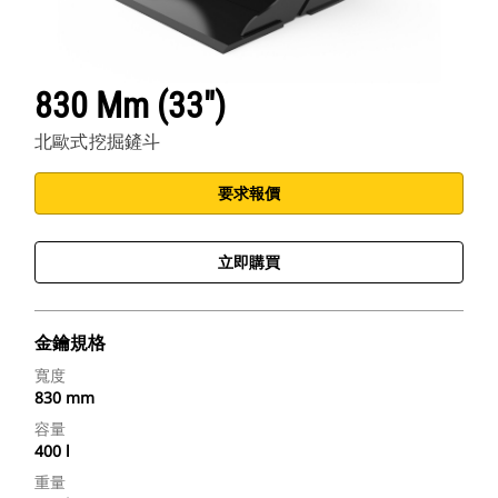
830 Mm (33")
北歐式挖掘鏟斗
要求報價
立即購買
金鑰規格
寬度
830 mm
容量
400 l
重量