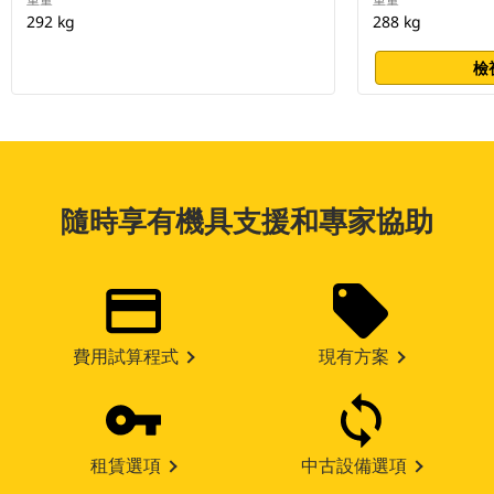
292 kg
288 kg
檢
隨時享有機具支援和專家協助
費用試算程式
現有方案
租賃選項
中古設備選項