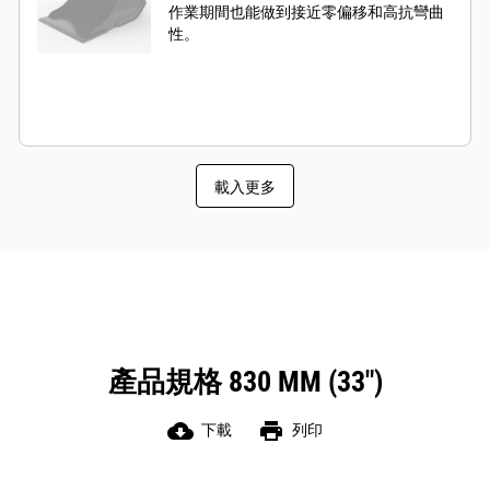
作業期間也能做到接近零偏移和高抗彎曲
性。
載入更多
產品規格 830 MM (33")
cloud_download
print
下載
列印