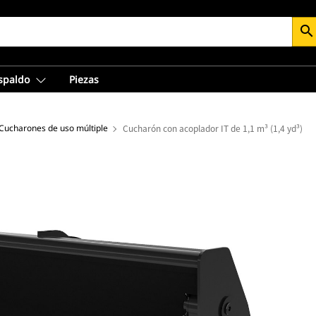
search
espaldo
Piezas
Cucharones de uso múltiple
Cucharón con acoplador IT de 1,1 m³ (1,4 yd³)