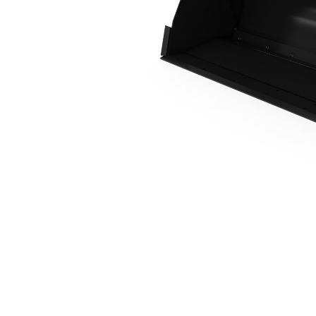
Cucharón Con Acoplador IT De 1,1 M³ (1,4 Yd³)
Ben
Cambiar modelo