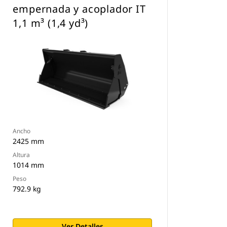
empernada y acoplador IT
1,1 m³ (1,4 yd³)
Ancho
2425 mm
Altura
1014 mm
Peso
792.9 kg
Ver Detalles