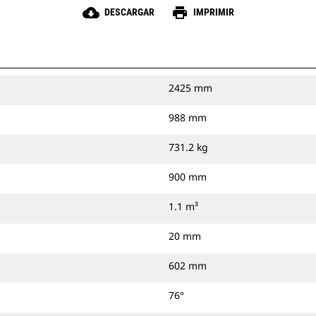
cloud_download
print
DESCARGAR
IMPRIMIR
2425 mm
988 mm
731.2 kg
900 mm
1.1 m³
20 mm
602 mm
76°