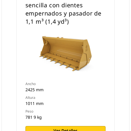
sencilla con dientes
empernados y pasador de
1,1 m³ (1,4 yd³)
Ancho
2425 mm
Altura
1011 mm
Peso
781 9 kg
Ver Detalles