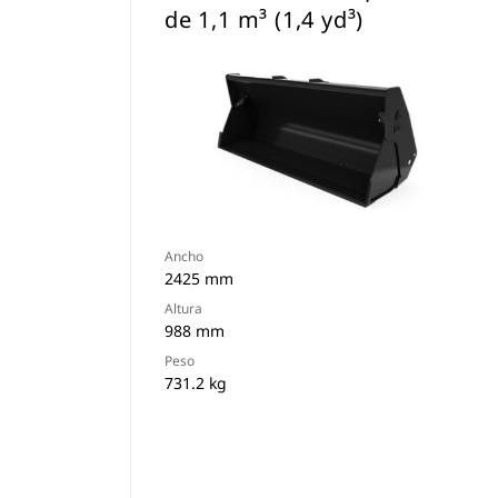
de 1,1 m³ (1,4 yd³)
Ancho
2425 mm
Altura
988 mm
Peso
731.2 kg