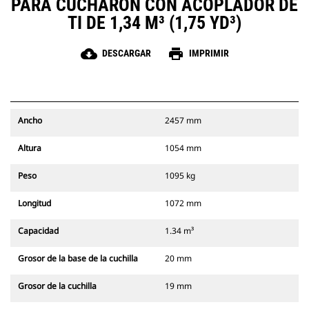
PARA CUCHARÓN CON ACOPLADOR DE
TI DE 1,34 M³ (1,75 YD³)
cloud_download
print
DESCARGAR
IMPRIMIR
Ancho
2457 mm
Altura
1054 mm
Peso
1095 kg
Longitud
1072 mm
Capacidad
1.34 m³
Grosor de la base de la cuchilla
20 mm
Grosor de la cuchilla
19 mm