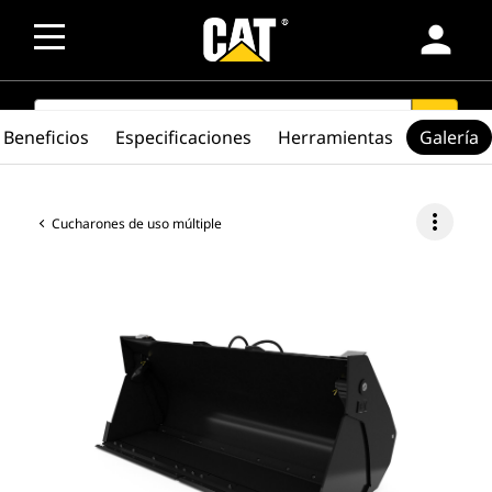
person
SEARCH
search
Beneficios
Especificaciones
Herramientas
Galería
more_vert
Cucharones de uso múltiple