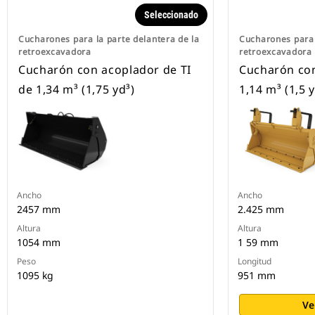
Seleccionado
Cucharones para la parte delantera de la
Cucharones para 
retroexcavadora
retroexcavadora
Cucharón con acoplador de TI
Cucharón co
de 1,34 m³ (1,75 yd³)
1,14 m³ (1,5 y
Ancho
Ancho
2457 mm
2.425 mm
Altura
Altura
1054 mm
1 59 mm
Peso
Longitud
1095 kg
951 mm
Ve