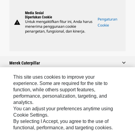
Media Sosial
Diperlukan Cookie
Pengaturan
warning
Untuk mengaktifkan fitur ini, Anda harus
Cookie
menerima penggunaan cookie
penargetan, fungsional, dan kinerja.
Merek Caterpillar
This site uses cookies to improve your
experience. Some are required for the site to
Caterpillar.com
function, while others support features,
performance, personalization, targeting, and
Hubungi Caterpillar
analytics.
Preferensi Pemasaran Saya
You can adjust your preferences anytime using
Cookie Settings.
Peta Situs
By selecting I Accept, you agree to the use of
Cookie Settings
functional, performance, and targeting cookies.