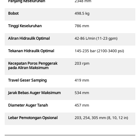
Panjang Keseluruhan
2348 mm
Bobot
498.5 kg
Tinggi Keseluruhan
786 mm
Aliran Hidraulik Optimal
42-86 L/min (11-23 gpm)
Tekanan Hidraulik Optimal
145-235 bar (2100-3400 psi)
Kecepatan Poros Penggerak
203 rpm
pada Aliran Maksimum
Travel Geser Samping
419 mm
Jarak Bebas Auger Maksimum
534 mm
Diameter Auger Tanah
457 mm
Lebar Pemotongan Opsional
203, 254, 305 mm (8, 10, 12 in)