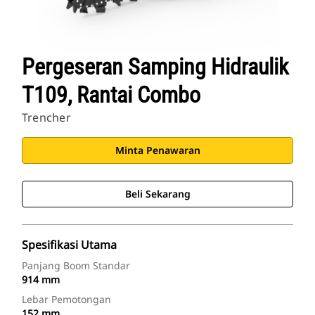
Pergeseran Samping Hidraulik
T109, Rantai Combo
Trencher
Minta Penawaran
Beli Sekarang
Spesifikasi Utama
Panjang Boom Standar
914 mm
Lebar Pemotongan
152 mm