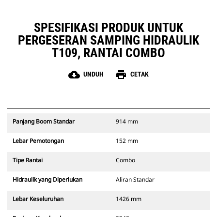
SPESIFIKASI PRODUK UNTUK
PERGESERAN SAMPING HIDRAULIK
T109, RANTAI COMBO
cloud_download
print
UNDUH
CETAK
Panjang Boom Standar
914 mm
Lebar Pemotongan
152 mm
Tipe Rantai
Combo
Hidraulik yang Diperlukan
Aliran Standar
Lebar Keseluruhan
1426 mm