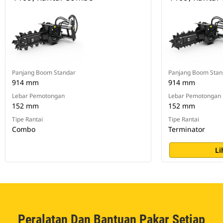
Panjang Boom Standar
Panjang Boom Stan
914 mm
914 mm
Lebar Pemotongan
Lebar Pemotongan
152 mm
152 mm
Tipe Rantai
Tipe Rantai
Combo
Terminator
Li
Peralatan Dan Bantuan Pakar Setiap