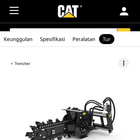
person
SEARCH
search
Keunggulan
Spesifikasi
Peralatan
Tur
more_vert
Trencher