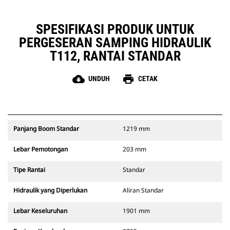
SPESIFIKASI PRODUK UNTUK
PERGESERAN SAMPING HIDRAULIK
T112, RANTAI STANDAR
cloud_download
print
UNDUH
CETAK
Panjang Boom Standar
1219 mm
Lebar Pemotongan
203 mm
Tipe Rantai
Standar
Hidraulik yang Diperlukan
Aliran Standar
Lebar Keseluruhan
1901 mm