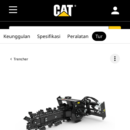
person
SEARCH
search
Keunggulan
Spesifikasi
Peralatan
Tur
more_vert
Trencher