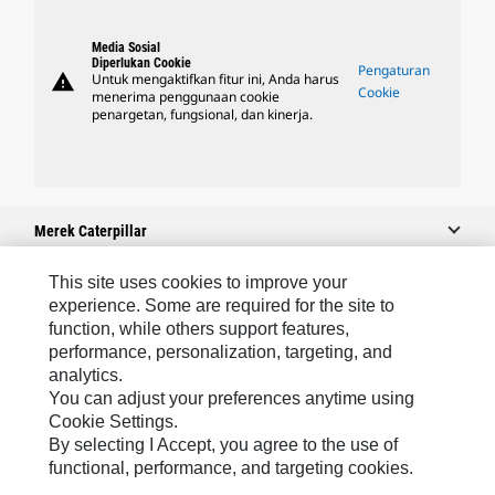
Media Sosial
Diperlukan Cookie
Pengaturan
warning
Untuk mengaktifkan fitur ini, Anda harus
Cookie
menerima penggunaan cookie
penargetan, fungsional, dan kinerja.
Merek Caterpillar
This site uses cookies to improve your
experience. Some are required for the site to
Caterpillar.com
function, while others support features,
performance, personalization, targeting, and
Hubungi Caterpillar
analytics.
Preferensi Pemasaran Saya
You can adjust your preferences anytime using
Cookie Settings.
Peta Situs
By selecting I Accept, you agree to the use of
Cookie Settings
functional, performance, and targeting cookies.