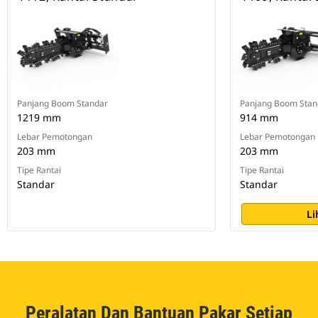
Panjang Boom Standar
Panjang Boom Stan
1219 mm
914 mm
Lebar Pemotongan
Lebar Pemotongan
203 mm
203 mm
Tipe Rantai
Tipe Rantai
Standar
Standar
Li
Peralatan Dan Bantuan Pakar Setiap