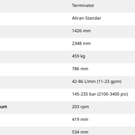
Terminator
Aliran Standar
1426 mm
2348 mm
459 kg
786 mm
42-86 L/min (11-23 gpm)
145-235 bar (2100-3400 psi)
imum
203 rpm
419 mm
534 mm