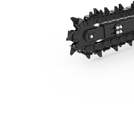
Pergeseran Samping Manual T109, Rantai Terminator
Keu
Ubah Model