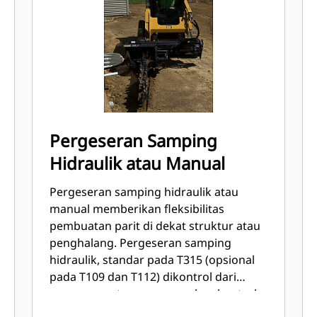
Pergeseran Samping
Hidraulik atau Manual
Pergeseran samping hidraulik atau
manual memberikan fleksibilitas
pembuatan parit di dekat struktur atau
penghalang. Pergeseran samping
hidraulik, standar pada T315 (opsional
pada T109 dan T112) dikontrol dari
ruang operator menggunakan kontrol
selektor sirkuit hidraulik bantu aliran