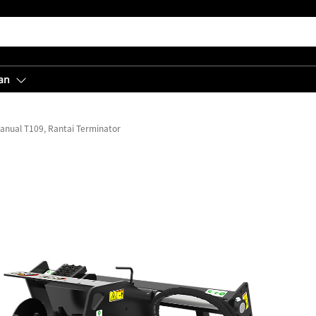
an
nual T109, Rantai Terminator