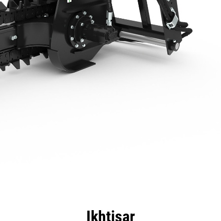
nggulan
Spesifikasi
Peralatan
Tur
Ikhtisar