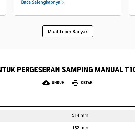
Baca Selengkapnya
standar.
Muat Lebih Banyak
UNTUK PERGESERAN SAMPING MANUAL T10
cloud_download
print
UNDUH
CETAK
914 mm
152 mm